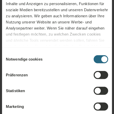
Inhalte und Anzeigen zu personalisieren, Funktionen für
soziale Medien bereitzustellen und unseren Datenverkehr
Kostenfreie Toilettenartikel
zu analysieren. Wir geben auch Informationen über Ihre
Duschhaube
Nutzung unserer Website an unsere Werbe- und
Analysepartner weiter. Wenn Sie näher darauf eingehen
Bademantel
und festlegen möchten, zu welchen Zwecken cookies
und ähnliche Tools verwendet werden sollen, fahren Sie
Hausschuhe
bitte fort, indem Sie auf die Schaltfläche „Details“ klicken.
Haartrockner
Für das beste Kundenerlebnis fahren Sie mit der
Einwilligungsauswahl
Schaltfläche „Alle aktivieren“ fort.
Notwendige cookies
Präferenzen
Services
Statistiken
INKLUDIERTE SERVICES
Weckdienst
Marketing
SERVICES GEG. GEBÜHR
Wäschereiservice