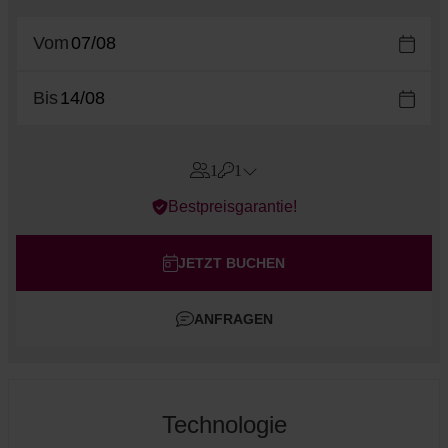
Vom
Bis
1
1
Errors?
Bestpreisgarantie!
Zimmer
#
1
Erwachsene
JETZT BUCHEN
Kinder
ANFRAGEN
Zimmer hinzufügen
Technologie