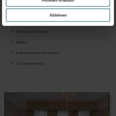
Teekessel
Ablehnen
SERVICES GEG. GEBÜHR
Wäschereiservice
Chemische Reinigung
Minibar
Frühstücksservice im Zimmer
12h Zimmerservice