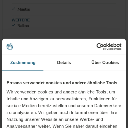
Minibar
WEITERE
Balkon
Bad & Ausstattung
Zustimmung
Details
Über Cookies
Dusche oder Badewanne
Ensana verwendet cookies und andere ähnliche Tools
Ein Waschbecken
Wir verwenden cookies und andere ähnliche Tools, um
WC im Badezimmer
Inhalte und Anzeigen zu personalisieren, Funktionen für
soziale Medien bereitzustellen und unseren Datenverkehr
Kosmetikspiegel
zu analysieren. Wir geben auch Informationen über Ihre
Kostenfreie Toilettenartikel
Nutzung unserer Website an unsere Werbe- und
Analysepartner weiter. Wenn Sie näher darauf eingehen