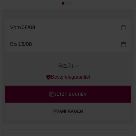
Vom
Bis
2
1
Errors?
Bestpreisgarantie!
Zimmer
#
1
Erwachsene
JETZT BUCHEN
Kinder
ANFRAGEN
Zimmer hinzufügen