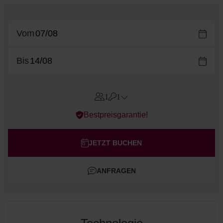
Vom
Bis
1
1
Errors?
Bestpreisgarantie!
Zimmer
#
1
Erwachsene
JETZT BUCHEN
Kinder
ANFRAGEN
Zimmer hinzufügen