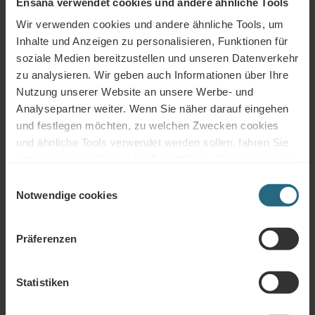
Ensana verwendet cookies und andere ähnliche Tools
Wir verwenden cookies und andere ähnliche Tools, um
Bad & Ausstattung
Inhalte und Anzeigen zu personalisieren, Funktionen für
soziale Medien bereitzustellen und unseren Datenverkehr
Badewanne
zu analysieren. Wir geben auch Informationen über Ihre
Nutzung unserer Website an unsere Werbe- und
Dusche oder Badewanne
Analysepartner weiter. Wenn Sie näher darauf eingehen
und festlegen möchten, zu welchen Zwecken cookies
Ein Waschbecken
und ähnliche Tools verwendet werden sollen, fahren Sie
bitte fort, indem Sie auf die Schaltfläche „Details“ klicken.
Getrenntes WC
Für das beste Kundenerlebnis fahren Sie mit der
Einwilligungsauswahl
Kosmetikspiegel
Schaltfläche „Alle aktivieren“ fort.
Notwendige cookies
Duschhaube
Präferenzen
Handtücher für Spa & Wellness
Schuhputzzeug
Statistiken