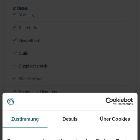
MÖBEL
Vorhang
Schreibtisch
Beistelltisch
Stuhl
Sitzplatzbereich
Kleiderschrank
Sicherheits-Depotbox
Minibar
WEITERE
Zustimmung
Details
Über Cookies
Balkon