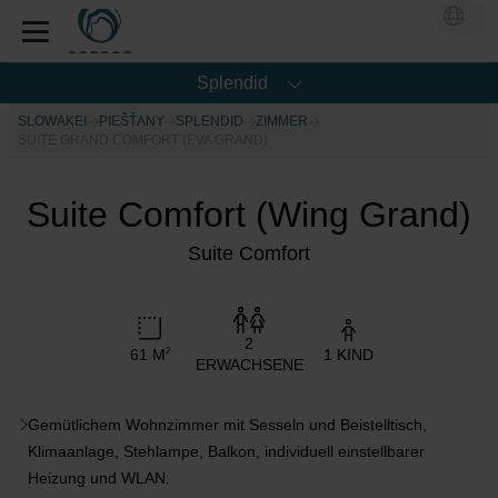
Splendid
SLOWAKEI
PIEŠŤANY
SPLENDID
ZIMMER
SUITE GRAND COMFORT (EVA GRAND)
Suite Comfort (Wing Grand)
Suite Comfort
2
61 M
1 KIND
2
ERWACHSENE
Gemütlichem Wohnzimmer mit Sesseln und Beistelltisch,
Klimaanlage, Stehlampe, Balkon, individuell einstellbarer
Heizung und WLAN.