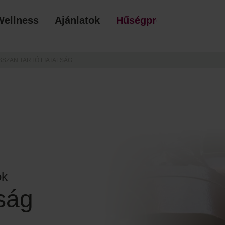
Wellness
Ajánlatok
Hűségprogram
AJÁ
SZAN TARTÓ FIATALSÁG
ok
lság