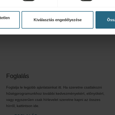
RÉSZLETEK
tetlen
Kiválasztás engedélyezése
Össz
Foglalás
Foglalja le legjobb ajánlatainkat itt. Ha szeretne csatlakozni
hűségprogramunkhoz további kedvezményekért, előnyökért,
vagy egyszerűen csak hírlevelet szeretne kapni az összes
hírről, kattintson ide.