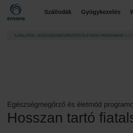
Szállodák
Gyógykezelés
AJÁNLATOK
EGÉSZSÉGMEGŐRZŐ ÉS ÉLETMÓD PROGRAMOK
HOS
Egészségmegőrző és életmód program
Hosszan tartó fiata