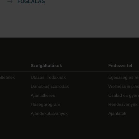
FOGLALÁS
Szolgáltatások
Fedezze fel
ltételek
Utazási irodáknak
Egészség és m
Danubius szállodák
Wellness & pih
Ajánlatkérés
Család és gyer
Hűségprogram
Rendezvények
Ajándékutalványok
Ajánlatok