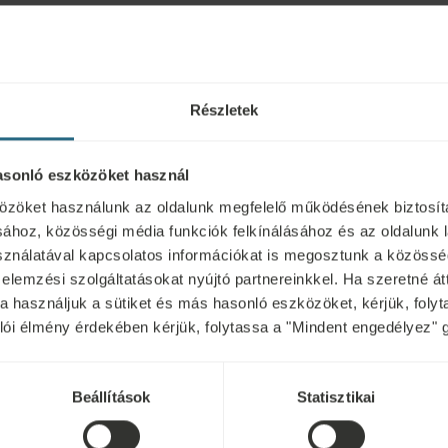
Desztináció
Szálloda
Részletek
asonló eszközöket használ
özöket használunk az oldalunk megfelelő működésének biztosít
ához, közösségi média funkciók felkínálásához és az oldalunk 
nálatával kapcsolatos információkat is megosztunk a közösség
 elemzési szolgáltatásokat nyújtó partnereinkkel. Ha szeretné át
kra használjuk a sütiket és más hasonló eszközöket, kérjük, fol
nálói élmény érdekében kérjük, folytassa a "Mindent engedélyez" 
Grand Margitsziget
Beállítások
Statisztikai