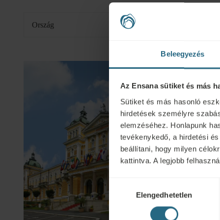
Ország
Beleegyezés
Az Ensana sütiket és más h
Sütiket és más hasonló eszk
hirdetések személyre szabás
elemzéséhez. Honlapunk hasz
tevékenykedő, a hirdetési és
beállítani, hogy milyen célo
kattintva. A legjobb felhasz
Hozzájárulás
Elengedhetetlen
kiválasztása