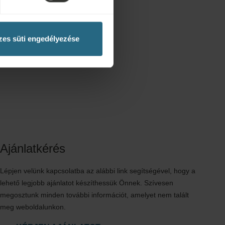
RÉSZLETEK
es süti engedélyezése
Ajánlatkérés
Lépjen velünk kapcsolatba az alábbi link segítségével, hogy a
lehető legjobb ajánlatot készíthessük Önnek. Szívesen
megosztunk minden további információt, amelyet nem talált
meg weboldalunkon.