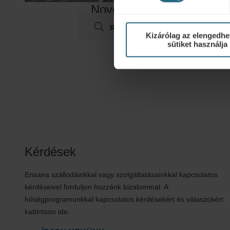
Nové Lázně
RÉSZLETEK
Kizárólag az elengedhe
sütiket használja
Kérdések
Ensana szállodáinkkal vagy szolgáltatásainkkal kapcsolatos
kérdéseivel forduljon hozzánk bizalommal. A
hűségprogramunkkal kapcsolatos kérdésekért és válaszokért
kattintson ide.