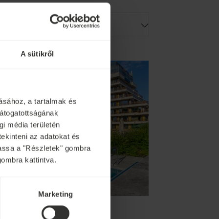
A sütikről
ásához, a tartalmak és
látogatottságának
i média területén
tekinteni az adatokat és
ytassa a "Részletek" gombra
gombra kattintva.
Marketing
Thermal Margitsziget