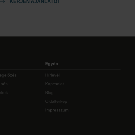
KÉRJEN AJÁNLATOT
Egyéb
egelőzés
Hírlevél
enés
Kapcsolat
ekek
Blog
Oldaltérkép
Impresszum