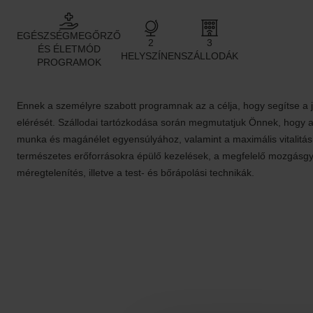
EGÉSZSÉGMEGŐRZŐ
2
3
ÉS ÉLETMÓD
HELYSZÍNEN
SZÁLLODÁK
PROGRAMOK
Ennek a személyre szabott programnak az a célja, hogy segítse a 
elérését. Szállodai tartózkodása során megmutatjuk Önnek, hogy a 
munka és magánélet egyensúlyához, valamint a maximális vitalitá
természetes erőforrásokra épülő kezelések, a megfelelő mozgásgy
méregtelenítés, illetve a test- és bőrápolási technikák.