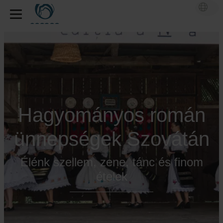
Hagyományos román
ünnepségek Szovátán
Élénk szellem, zene, tánc és finom
ételek