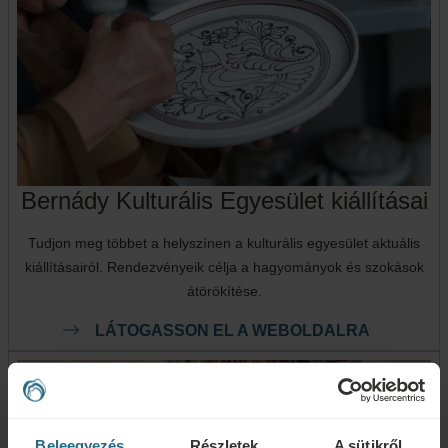
Bernády Kulturális Egyesület kiállításai
Tudjon meg többet a helyszínen a kulturális egyesület aktuális
kiállításairól. Rendezvényeik célja a hagyományok és szokások
átörökítése.
LÁTOGASSON EL A WEBOLDALRA
Beleegyezés
Részletek
A sütikről