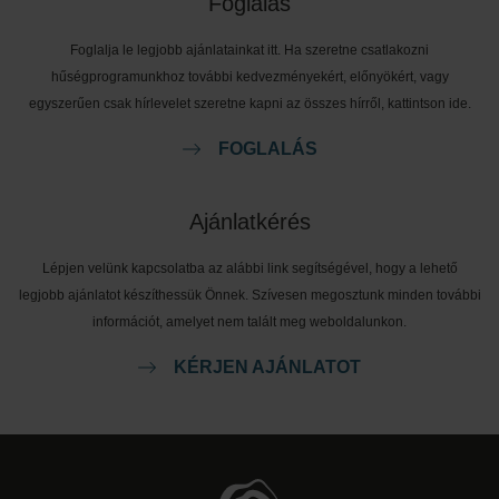
Foglalás
Foglalja le legjobb ajánlatainkat itt. Ha szeretne csatlakozni
hűségprogramunkhoz további kedvezményekért, előnyökért, vagy
egyszerűen csak hírlevelet szeretne kapni az összes hírről, kattintson ide.
FOGLALÁS
Ajánlatkérés
Lépjen velünk kapcsolatba az alábbi link segítségével, hogy a lehető
legjobb ajánlatot készíthessük Önnek. Szívesen megosztunk minden további
információt, amelyet nem talált meg weboldalunkon.
KÉRJEN AJÁNLATOT