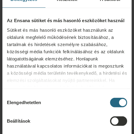
Az Ensana sütiket és más hasonló eszközöket használ
Sütiket és más hasonló eszközöket használunk az
oldalunk megfelelő működésének biztosításához, a
tartalmak és hirdetések személyre szabásához,
közösségi média funkciók felkínálásához és az oldalunk
látogatottságának elemzéséhez. Honlapunk
használatával kapcsolatos információkat is megosztunk
Színházi és táncelőadások a Kulturális
a közösségi média területén tevékenykedő, a hirdetési és
Központban
elemzési szolgáltatásokat nyújtó partnereinkkel. Ha
szeretné áttekinteni az adatokat és beállítani, hogy
A Kulturális Központ színdarabokat, népzenei csoportok
milyen célokra használjuk a sütiket és más hasonló
Hozzájárulás
műsorait, koncerteket és bábműsorokat kínál.
eszközöket, kérjük, folytassa a "Részletek" gombra
Elengedhetetlen
kiválasztása
kattintva. A legjobb felhasználói élmény érdekében
LÁTOGASSON EL A WEBOLDALRA
kérjük, folytassa a "Mindent engedélyez" gombra
Beállítások
kattintva.