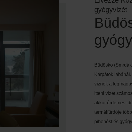
Élvezze Köz
gyógyvizét
Büdös
gyógy
Büdöskő (Smrdáky)
Kárpátok lábánál.
víznek a legmagas
itteni vizet szám
akkor érdemes ide
termálfürdője több
pihenést és gyógy