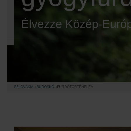
Élvezze Közép-Európ
SZLOVÁKIA
BÜDÖSKŐ
FÜRDŐTÖRTÉNELEM