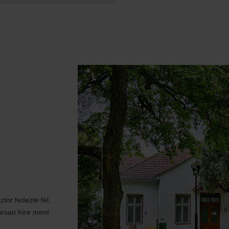
tor fedezte fel,
orsan híre ment