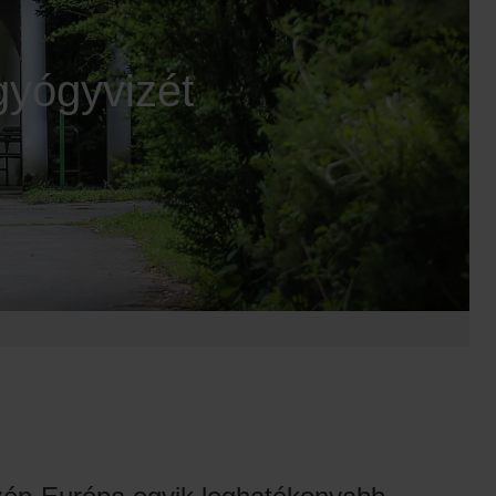
gyógyvizét