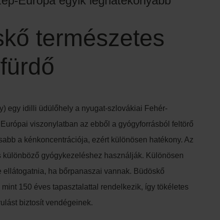
ép-Európa egyik leghatékonyabb
kő természetes
fürdő
 egy idilli üdülőhely a nyugat-szlovákiai Fehér-
 Európai viszonylatban az ebből a gyógyforrásból feltörő
abb a kénkoncentrációja, ezért különösen hatékony. Az
os különböző gyógykezeléshez használják. Különösen
 ellátogatnia, ha bőrpanaszai vannak. Büdöskő
 mint 150 éves tapasztalattal rendelkezik, így tökéletes
ulást biztosít vendégeinek.