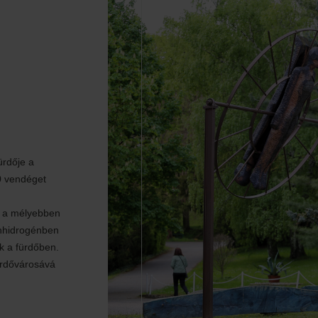
ürdője a
0 vendéget
k a mélyebben
énhidrogénben
ek a fürdőben.
ürdővárosává