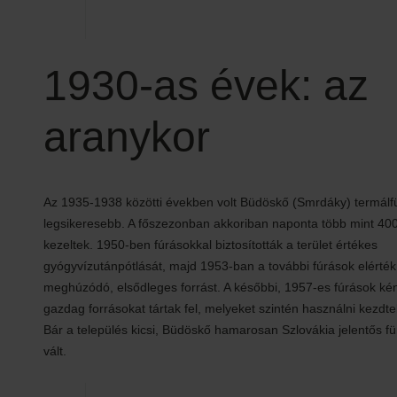
1930-as évek: az
aranykor
Az 1935-1938 közötti években volt Büdöskő (Smrdáky) termálf
legsikeresebb. A főszezonban akkoriban naponta több mint 40
kezeltek. 1950-ben fúrásokkal biztosították a terület értékes
gyógyvízutánpótlását, majd 1953-ban a további fúrások elérté
meghúzódó, elsődleges forrást. A későbbi, 1957-es fúrások k
gazdag forrásokat tártak fel, melyeket szintén használni kezdt
Bár a település kicsi, Büdöskő hamarosan Szlovákia jelentős f
vált.