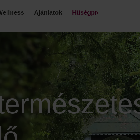
Wellness
Ajánlatok
Hűségprogram
AJÁ
természete
dő