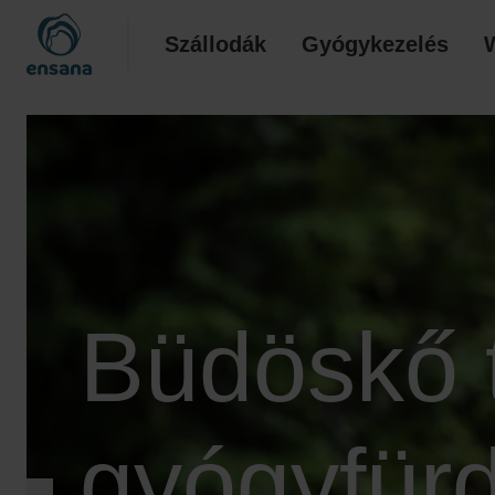
Szállodák
Gyógykezelés
Büdöskő 
gyógyfür