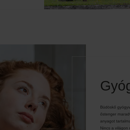
Gyóg
Büdöskő gyógyvi
őstenger maradv
anyagot tartalm
Nincs a világon