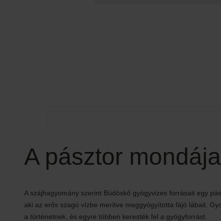
A pásztor mondája
A szájhagyomány szerint Büdöskő gyógyvizes forrásait egy pász
aki az erős szagú vízbe merítve meggyógyította fájó lábait. Gy
a történetnek, és egyre többen keresték fel a gyógyforrást.