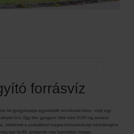
yító forrásvíz
ze és gyógyiszapja egyedülálló természeti kincs, mely egy
ányait őrzi. Egy liter gyógyvíz több mint 3100 mg ásványi
az, beleértve a szokatlanul magas koncentrációjú kénhidrogént.
 még egy fürdő, amelynek vize hasonlóan magas