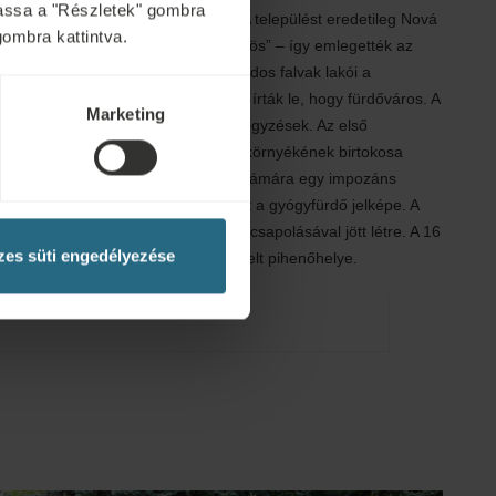
ytassa a "Részletek" gombra
6-os írásos emlék említi először. A települést eredetileg Nová
gombra kattintva.
 szlovák smrdáci szó jelentése „büdös” – így emlegették az
ás vidékéről származókat a szomszédos falvak lakói a
ozva. Büdöskőről először 1617-ben írták le, hogy fürdőváros. A
Marketing
s hatásairól 1740 óta készültek feljegyzések. Az első
 Vietoris (Vietoris József), a forrás környékének birtokosa
és 1833 között. 1839-ben családja számára egy impozáns
ett, melynek klasszicista bejárata lett a gyógyfürdő jelképe. A
ékkel teli parkja a közeli mocsarak lecsapolásával jött létre. A 16
es süti engedélyezése
 Büdöskőre látogató vendégek kedvelt pihenőhelye.