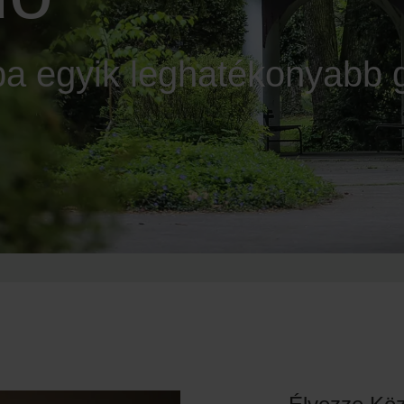
a egyik leghatékonyabb 