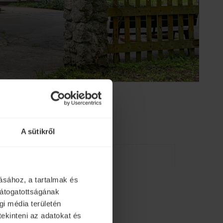
A sütikről
ásához, a tartalmak és
agos falu
látogatottságának
i média területén
tekinteni az adatokat és