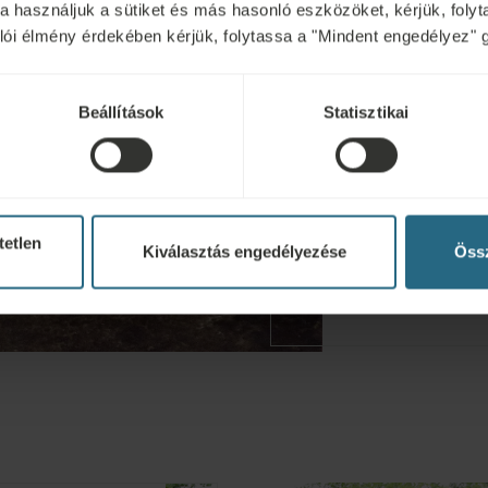
kra használjuk a sütiket és más hasonló eszközöket, kérjük, fol
Büdöskőt egy 143
nálói élmény érdekében kérjük, folytassa a "Mindent engedélyez" 
Vesnek hívták. A
erős szagú forr
vásárokon találk
Beállítások
Statisztikai
gyógyvíz terápiá
fürdőházat Jozef
építtette 1832 
kastélyt emeltet
fürdő ritka cserj
tetlen
Kiválasztás engedélyezése
Össz
hektáros park a