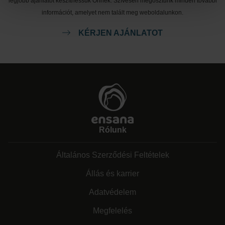
legjobb ajánlatot készíthessük Önnek. Szívesen megosztunk minden további
információt, amelyet nem talált meg weboldalunkon.
KÉRJEN AJÁNLATOT
Rólunk
Általános Szerződési Feltételek
Állás és karrier
Adatvédelem
Megfelelés