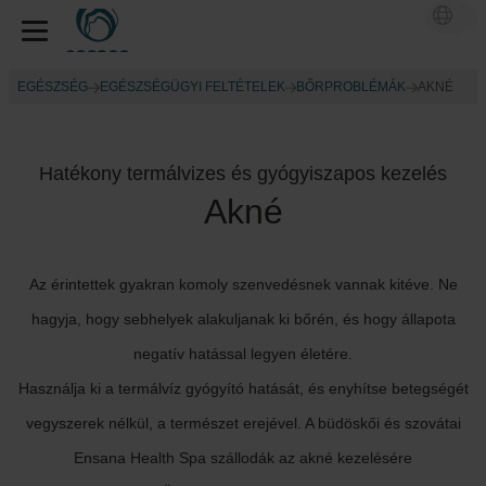
EGÉSZSÉG
EGÉSZSÉGÜGYI FELTÉTELEK
BŐRPROBLÉMÁK
AKNÉ
Hatékony termálvizes és gyógyiszapos kezelés
Akné
Az érintettek gyakran komoly szenvedésnek vannak kitéve. Ne
hagyja, hogy sebhelyek alakuljanak ki bőrén, és hogy állapota
negatív hatással legyen életére.
Használja ki a termálvíz gyógyító hatását, és enyhítse betegségét
vegyszerek nélkül, a természet erejével. A büdöskői és szovátai
Ensana Health Spa szállodák az akné kezelésére