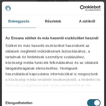
kerülhet sor, úgymint:
Balneoterápia beleértve a hidroterápiát és az
iszappakolásokat
Elektro- és fényterápia
Beleegyezés
Részletek
A sütikről
Táplálkozási tanácsadás
Edzésterv
A kezeléseken kívül wellness szolgáltatásaink előnyeit is
Az Ensana sütiket és más hasonló eszközöket használ
élvezheti
Sütiket és más hasonló eszközöket használunk az
Közösen megvalósíthatjuk egészségügyi céljait. Személyes
oldalunk megfelelő működésének biztosításához, a
egészségügyi tanácsadójaként segítünk Önnek megtalálni az
tartalmak és hirdetések személyre szabásához,
egészségesebb élethez és a jobb életminőséghez vezető utat.
közösségi média funkciók felkínálásához és az oldalunk
látogatottságának elemzéséhez. Honlapunk
TEKINTSE MEG AZ ENSANA ÖSSZES KEZELÉSÉT
használatával kapcsolatos információkat is megosztunk
a közösségi média területén tevékenykedő, a hirdetési és
elemzési szolgáltatásokat nyújtó partnereinkkel. Ha
szeretné áttekinteni az adatokat és beállítani, hogy
milyen célokra használjuk a sütiket és más hasonló
Hozzájárulás
eszközöket, kérjük, folytassa a "Részletek" gombra
Elengedhetetlen
Kérdések
kiválasztása