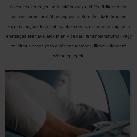
A kezeléseket egyéni terápiaként vagy többféle fizikoterápiás
kezelés kombinációjában végezzük. Bármiféle fizikoterápiás
kezelés megkezdése előtt kötelező orvosi ellenőrzést végezni a
lehetséges ellenjavallatok miatt – például fémimplantátumok vagy
szívritmus-szabályozó a páciens testében, illetve különböző
szívbetegségek.