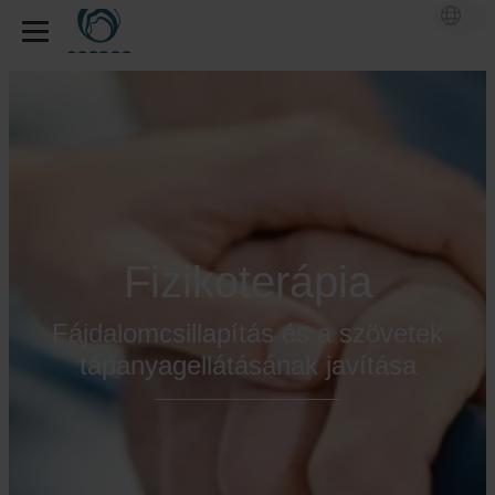
Fizikoterápia
Fájdalomcsillapítás és a szövetek
tápanyagellátásának javítása