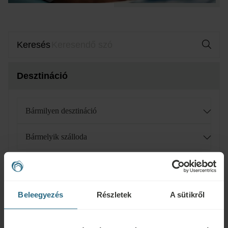
Keresés
Desztináció
Bármilyen desztináció
Bármelyik szálloda
Egészségügyi állapot
Beleegyezés
Részletek
A sütikről
Betegség, tünet