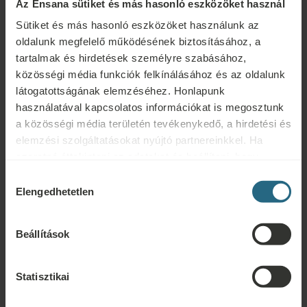
Az Ensana sütiket és más hasonló eszközöket használ
Érintett terület
Sütiket és más hasonló eszközöket használunk az
oldalunk megfelelő működésének biztosításához, a
Kezelés
tartalmak és hirdetések személyre szabásához,
közösségi média funkciók felkínálásához és az oldalunk
látogatottságának elemzéséhez. Honlapunk
Kezelés típusa
használatával kapcsolatos információkat is megosztunk
a közösségi média területén tevékenykedő, a hirdetési és
Természeti erőforrás
elemzési szolgáltatásokat nyújtó partnereinkkel. Ha
szeretné áttekinteni az adatokat és beállítani, hogy
milyen célokra használjuk a sütiket és más hasonló
Hozzájárulás
Minden szűrő törlése
eszközöket, kérjük, folytassa a "Részletek" gombra
Elengedhetetlen
kiválasztása
kattintva. A legjobb felhasználói élmény érdekében
kérjük, folytassa a "Mindent engedélyez" gombra
Beállítások
kattintva.
Statisztikai
Fizikoterápia