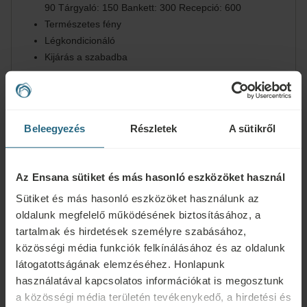
90 Tárgyaló: 150 Bankett: 300 Recepció: 600
Természetes fény
Légkondicionáló
Kijárás a szabadba
Joint Venue
Beleegyezés
Részletek
A sütikről
Ha még több helyre van szüksége, a szomszédos Sovata Health
Az Ensana sütiket és más hasonló eszközöket használ
Spa Hotelben található konferenciaközpontot is lefoglalhatja
Sütiket és más hasonló eszközöket használunk az
rendezvényeihez.
oldalunk megfelelő működésének biztosításához, a
Itt több mint 800 m2-es tér várja, amely igény szerint 8 kisebb,
tartalmak és hirdetések személyre szabásához,
egyenként 50–290 m2-es szomszédos vagy egymásba nyíló
közösségi média funkciók felkínálásához és az oldalunk
helyiséggé alakítható. A természetes fénnyel jól megvilágított
látogatottságának elemzéséhez. Honlapunk
termek mindegyike a legmodernebb technikai berendezésekkel
használatával kapcsolatos információkat is megosztunk
és légkondicionálóval van felszerelve, és különféle nyitott
a közösségi média területén tevékenykedő, a hirdetési és