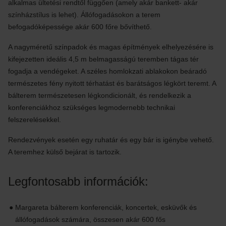
alkalmas ültetési rendtől függően (amely akár bankett- akár
színházstílus is lehet). Állófogadásokon a terem
befogadóképessége akár 600 főre bővíthető.
A nagyméretű színpadok és magas építmények elhelyezésére is
kifejezetten ideális 4,5 m belmagasságú teremben tágas tér
fogadja a vendégeket. A széles homlokzati ablakokon beáradó
természetes fény nyitott térhatást és barátságos légkört teremt. A
bálterem természetesen légkondicionált, és rendelkezik a
konferenciákhoz szükséges legmodernebb technikai
felszerelésekkel.
Rendezvények esetén egy ruhatár és egy bár is igénybe vehető.
A teremhez külső bejárat is tartozik.
Legfontosabb információk:
Margareta bálterem konferenciák, koncertek, esküvők és
állófogadások számára, összesen akár 600 fős