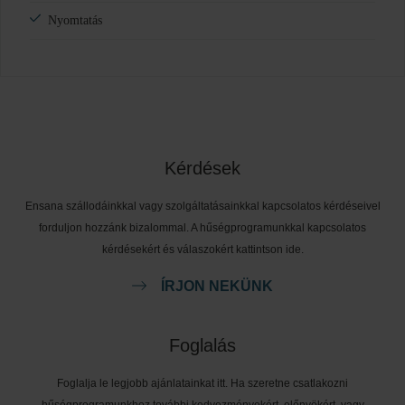
Nyomtatás
Kérdések
Ensana szállodáinkkal vagy szolgáltatásainkkal kapcsolatos kérdéseivel
forduljon hozzánk bizalommal. A hűségprogramunkkal kapcsolatos
kérdésekért és válaszokért kattintson ide.
ÍRJON NEKÜNK
Foglalás
Foglalja le legjobb ajánlatainkat itt. Ha szeretne csatlakozni
hűségprogramunkhoz további kedvezményekért, előnyökért, vagy