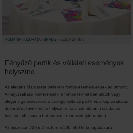
ROMÁNIA
SZOVÁTA
BRADET
ESEMÉNYEK
Fényűző partik és vállalati események
helyszíne
Az elegáns Margareta bálterem fontos eseményeknek ad otthont.
A nagyszabású konferenciák, a fontos termékbemutatók vagy
elegáns gálavacsorák, a csillogó vállalati partik és a káprázatosan
dekorált esküvők méltó helyszínre találnak ebben a csodásan
felújított, stílusosan berendezett rendezvényteremben.
Az összesen 720 m2-es terem 300–500 fő befogadására