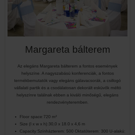
Margareta bálterem
Az elegáns Margareta bálterem a fontos események
helyszíne. A nagyszabású konferenciák, a fontos
termékbemutatók vagy elegáns gálavacsorák, a csillogó
vállalati partik és a csodálatosan dekorált esküvők méltó
helyszínre találnak ebben a kiváló minőségű, elegáns
rendezvényteremben.
Floor space:720 m²
Size (l x w x h):30,0 x 18.0 x 4,6 m
Capacity:Színházterem: 500 Oktatóterem: 300 U-alakú: