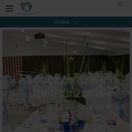
Bradet
Rendezvények és
üzleti turizmus
Fényűző partik és vállalati események
helyszíne