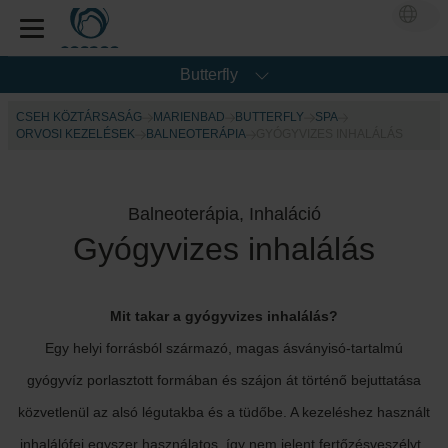
Butterfly
CSEH KÖZTÁRSASÁG
MARIENBAD
BUTTERFLY
SPA
ORVOSI KEZELÉSEK
BALNEOTERÁPIA
GYÓGYVIZES INHALÁLÁS
Balneoterápia, Inhaláció
Gyógyvizes inhalálás
Mit takar a gyógyvizes inhalálás?
Egy helyi forrásból származó, magas ásványisó-tartalmú
gyógyvíz porlasztott formában és szájon át történő bejuttatása
közvetlenül az alsó légutakba és a tüdőbe. A kezeléshez használt
inhalálófej egyszer használatos, így nem jelent fertőzésveszélyt.