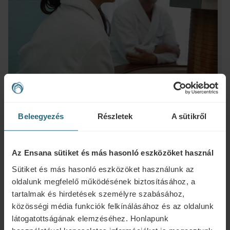
Beleegyezés
Részletek
A sütikről
Kérdések
Az Ensana sütiket és más hasonló eszközöket használ
Ensana szállodáinkkal vagy szolgáltatásainkkal kapcsolatos kérdéseivel
Sütiket és más hasonló eszközöket használunk az
forduljon hozzánk bizalommal. A hűségprogramunkkal kapcsolatos
oldalunk megfelelő működésének biztosításához, a
kérdésekért és válaszokért kattintson ide.
tartalmak és hirdetések személyre szabásához,
ÍRJON NEKÜNK
közösségi média funkciók felkínálásához és az oldalunk
látogatottságának elemzéséhez. Honlapunk