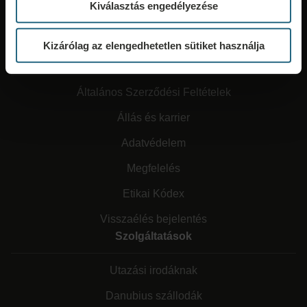
Kiválasztás engedélyezése
Kizárólag az elengedhetetlen sütiket használja
Rólunk
Általános Szerződési Feltételek
Állás és karrier
Adatvédelem
Megfelelés
Etikai Kódex
Visszaélés bejelentés
Szolgáltatások
Utazási irodáknak
Danubius szállodák