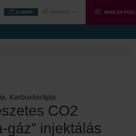
E-SHOP
MAGYAR
ÁRAK ÉS FOG
NDÉKUTALVÁNY
ia, Karboxiterápia
észetes CO2
-gáz” injektálás