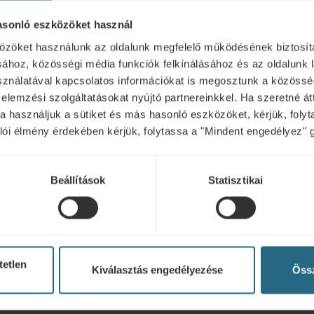
asonló eszközöket használ
Nem alkalmazható
özöket használunk az oldalunk megfelelő működésének biztosít
ához, közösségi média funkciók felkínálásához és az oldalunk 
nálatával kapcsolatos információkat is megosztunk a közösség
ti rehabilitáció,
Fertőző betegségek, láz, bármilyen
 elemzési szolgáltatásokat nyújtó partnereinkkel. Ha szeretné át
kra használjuk a sütiket és más hasonló eszközöket, kérjük, fol
egségek
kábítószer-fogyasztás, fogyaték, ep
nálói élmény érdekében kérjük, folytassa a "Mindent engedélyez" 
alkalmazás helyén, súlyos szívelég
gyógyíthatatlan rosszindulatú dag
Beállítások
Statisztikai
tetlen
Kiválasztás engedélyezése
Össz