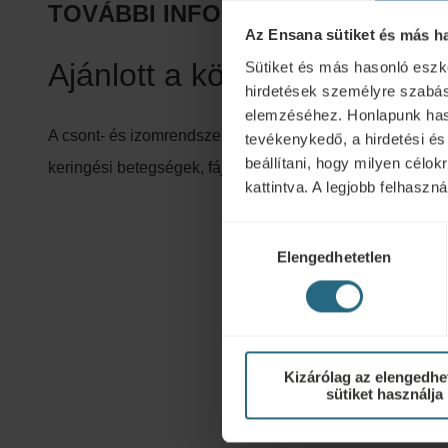
TOVÁBBI INFORMÁCIÓK
Az Ensana sütiket és más h
Ajánlott a következőre:
Sütiket és más hasonló eszk
hirdetések személyre szabás
elemzéséhez. Honlapunk hasz
A csont- és izomrendszer betegségei, ortopédiai és balese
tevékenykedő, a hirdetési és
beállítani, hogy milyen célo
keringési betegségek, fájdalommal járó neurológiai bet
kattintva. A legjobb felhasz
Hozzájárulás
Elengedhetetlen
kiválasztása
Kizárólag az elengedhe
sütiket használja