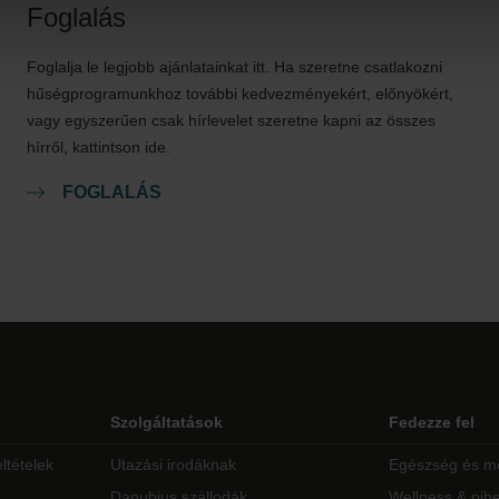
Foglalás
Foglalja le legjobb ajánlatainkat itt. Ha szeretne csatlakozni
hűségprogramunkhoz további kedvezményekért, előnyökért,
vagy egyszerűen csak hírlevelet szeretne kapni az összes
hírről, kattintson ide.
FOGLALÁS
Szolgáltatások
Fedezze fel
ltételek
Utazási irodáknak
Egészség és m
Danubius szállodák
Wellness & pih