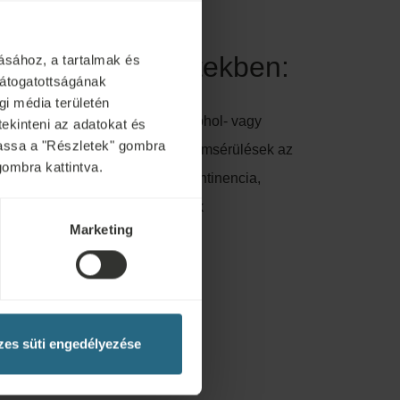
 az alábbi esetekben:
ásához, a tartalmak és
látogatottságának
i média területén
 akut gyulladás, pszichózis, alkohol- vagy
tekinteni az adatokat és
ytassa a "Részletek" gombra
ilepszia, akut trombózis, friss hámsérülések az
gombra kattintva.
telenség, súlyos légszomj, inkontinencia,
anatok, vérzési rendellenességek
Marketing
es süti engedélyezése