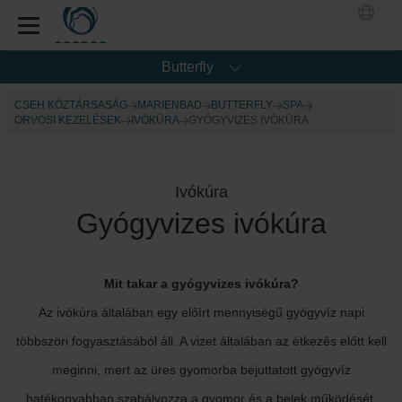
Butterfly
CSEH KÖZTÁRSASÁG
MARIENBAD
BUTTERFLY
SPA
ORVOSI KEZELÉSEK
IVÓKÚRA
GYÓGYVIZES IVÓKÚRA
Ivókúra
Gyógyvizes ivókúra
Mit takar a gyógyvizes ivókúra?
Az ivókúra általában egy előírt mennyiségű gyógyvíz napi
többszöri fogyasztásából áll. A vizet általában az étkezés előtt kell
meginni, mert az üres gyomorba bejuttatott gyógyvíz
hatékonyabban szabályozza a gyomor és a belek működését,