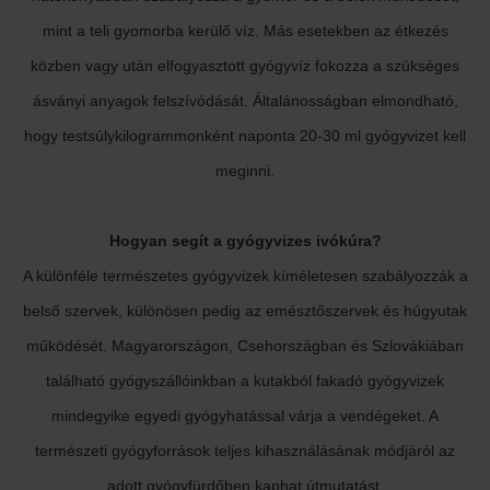
mint a teli gyomorba kerülő víz. Más esetekben az étkezés
közben vagy után elfogyasztott gyógyvíz fokozza a szükséges
ásványi anyagok felszívódását. Általánosságban elmondható,
hogy testsúlykilogrammonként naponta 20-30 ml gyógyvizet kell
meginni.
Hogyan segít a gyógyvizes ivókúra?
A különféle természetes gyógyvizek kíméletesen szabályozzák a
belső szervek, különösen pedig az emésztőszervek és húgyutak
működését. Magyarországon, Csehországban és Szlovákiában
található gyógyszállóinkban a kutakból fakadó gyógyvizek
mindegyike egyedi gyógyhatással várja a vendégeket. A
természeti gyógyforrások teljes kihasználásának módjáról az
adott gyógyfürdőben kaphat útmutatást.