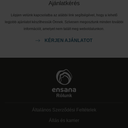
Ajánlatkérés
Lépjen velünk kapcsolatba az alábbi link segítségével, hogy a lehető
legjobb ajánlatot készíthessük Önnek. Szívesen megosztunk minden további
információt, amelyet nem talált meg weboldalunkon.
KÉRJEN AJÁNLATOT
Rólunk
Általános Szerződési Feltételek
Állás és karrier