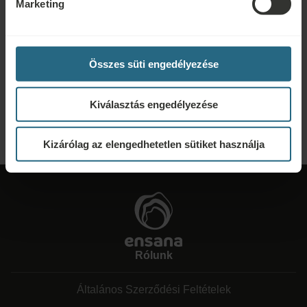
Marketing
Ajánlatkérés
Lépjen velünk kapcsolatba az alábbi link segítségével, hogy a lehető
Összes süti engedélyezése
legjobb ajánlatot készíthessük Önnek. Szívesen megosztunk minden további
információt, amelyet nem talált meg weboldalunkon.
Kiválasztás engedélyezése
KÉRJEN AJÁNLATOT
Kizárólag az elengedhetetlen sütiket használja
Rólunk
Általános Szerződési Feltételek