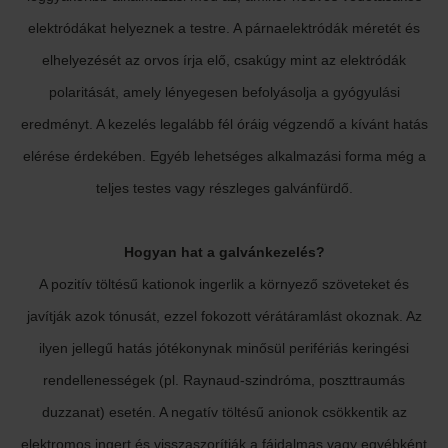
elektródákat helyeznek a testre. A párnaelektródák méretét és
elhelyezését az orvos írja elő, csakúgy mint az elektródák
polaritását, amely lényegesen befolyásolja a gyógyulási
eredményt. A kezelés legalább fél óráig végzendő a kívánt hatás
elérése érdekében. Egyéb lehetséges alkalmazási forma még a
teljes testes vagy részleges galvánfürdő.
Hogyan hat a galvánkezelés?
A pozitív töltésű kationok ingerlik a környező szöveteket és
javítják azok tónusát, ezzel fokozott vérátáramlást okoznak. Az
ilyen jellegű hatás jótékonynak minősül perifériás keringési
rendellenességek (pl. Raynaud-szindróma, poszttraumás
duzzanat) esetén. A negatív töltésű anionok csökkentik az
elektromos ingert és visszaszorítják a fájdalmas vagy egyébként