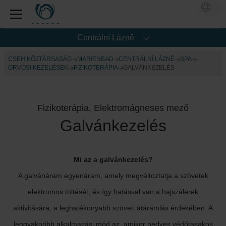
Centrální Lázně
CSEH KÖZTÁRSASÁG
MARIENBAD
CENTRÁLNÍ LÁZNĚ
SPA
ORVOSI KEZELÉSEK
FIZIKOTERÁPIA
GALVÁNKEZELÉS
Fizikoterápia, Elektromágneses mező
Galvánkezelés
Mi az a galvánkezelés?
A galvánáram egyenáram, amely megváltoztatja a szövetek
elektromos töltését, és így hatással van a hajszálerek
aktivitására, a leghatékonyabb szöveti átáramlás érdekében. A
leggyakoribb alkalmazási mód az, amikor nedves védőtasakos