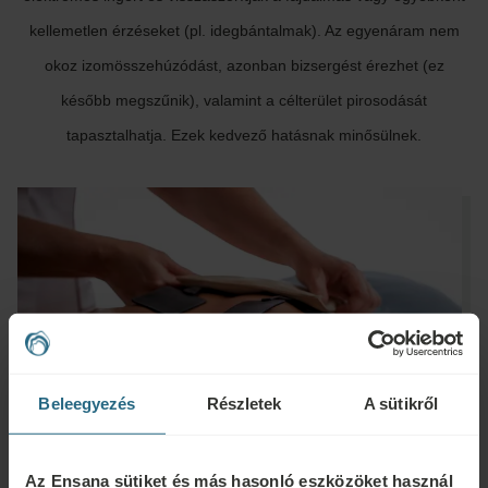
kellemetlen érzéseket (pl. idegbántalmak). Az egyenáram nem
okoz izomösszehúzódást, azonban bizsergést érezhet (ez
később megszűnik), valamint a célterület pirosodását
tapasztalhatja. Ezek kedvező hatásnak minősülnek.
Beleegyezés
Részletek
A sütikről
Az Ensana sütiket és más hasonló eszközöket használ