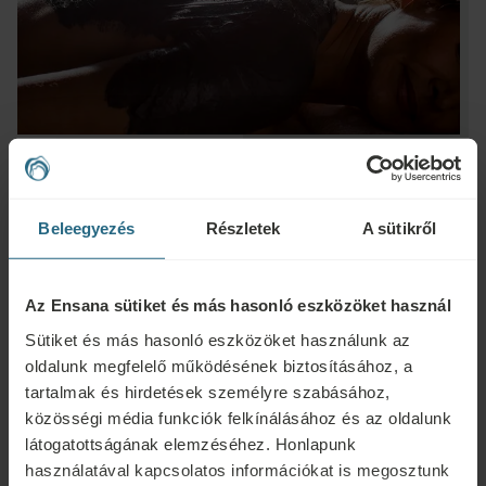
Beleegyezés
Részletek
A sütikről
Kérdések
Ensana szállodáinkkal vagy szolgáltatásainkkal kapcsolatos kérdéseivel
Az Ensana sütiket és más hasonló eszközöket használ
forduljon hozzánk bizalommal. A hűségprogramunkkal kapcsolatos
Sütiket és más hasonló eszközöket használunk az
kérdésekért és válaszokért kattintson ide.
oldalunk megfelelő működésének biztosításához, a
tartalmak és hirdetések személyre szabásához,
ÍRJON NEKÜNK
közösségi média funkciók felkínálásához és az oldalunk
látogatottságának elemzéséhez. Honlapunk
Foglalás
használatával kapcsolatos információkat is megosztunk