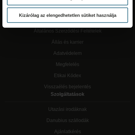
Kizárólag az elengedhetetlen sütiket használja
Rólunk
Általános Szerződési Feltételek
Állás és karrier
Adatvédelem
Megfelelés
Etikai Kódex
Visszaélés bejelentés
Szolgáltatások
Utazási irodáknak
Danubius szállodák
Ajánlatkérés