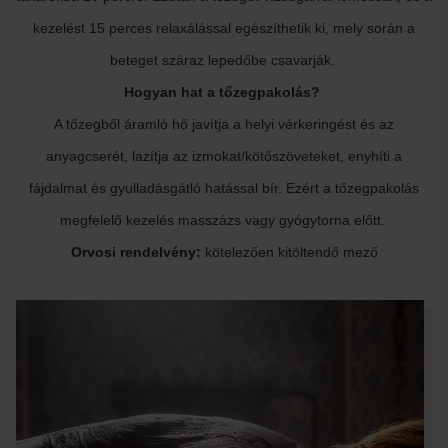
kezelést 15 perces relaxálással egészíthetik ki, mely során a
beteget száraz lepedőbe csavarják.
Hogyan hat a tőzegpakolás?
A tőzegből áramló hő javítja a helyi vérkeringést és az
anyagcserét, lazítja az izmokat/kötőszöveteket, enyhíti a
fájdalmat és gyulladásgátló hatással bír. Ezért a tőzegpakolás
megfelelő kezelés masszázs vagy gyógytorna előtt.
Orvosi rendelvény:
kötelezően kitöltendő mező