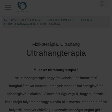
SZLOVÁKIA
PÖSTYÉN
JALTA
SPA
ORVOSI KEZELÉSEK
FIZIKOTERÁPIA
ULTRAHANGTERÁPIA
Fizikoterápia, Ultrahang
Ultrahangterápia
Mi az az ultrahangterápia?
Az ultrahangterápia nagy frekvenciájú és intenzitású
hanghullámokat használ, amelyek mechanikai energiává és
hőenergiává alakulnak. A kezelést úgy végzik, hogy a készülék
kezelőfejét folyamatos vagy pulzáló alkalmazási módban a bőrre
helyezik, amelyet előzőleg a vezetőképességet segítő géllel