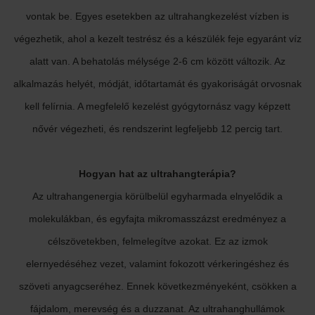
vontak be. Egyes esetekben az ultrahangkezelést vízben is
végezhetik, ahol a kezelt testrész és a készülék feje egyaránt víz
alatt van. A behatolás mélysége 2-6 cm között változik. Az
alkalmazás helyét, módját, időtartamát és gyakoriságát orvosnak
kell felírnia. A megfelelő kezelést gyógytornász vagy képzett
nővér végezheti, és rendszerint legfeljebb 12 percig tart.
Hogyan hat az ultrahangterápia?
Az ultrahangenergia körülbelül egyharmada elnyelődik a
molekulákban, és egyfajta mikromasszázst eredményez a
célszövetekben, felmelegítve azokat. Ez az izmok
elernyedéséhez vezet, valamint fokozott vérkeringéshez és
szöveti anyagcseréhez. Ennek következményeként, csökken a
fájdalom, merevség és a duzzanat. Az ultrahanghullámok