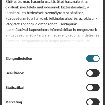
Sütiket és más hasonló eszközöket használunk az
oldalunk megfelelő működésének biztosításához, a
tartalmak és hirdetések személyre szabásához,
Kérdések
közösségi média funkciók felkínálásához és az oldalunk
látogatottságának elemzéséhez. Honlapunk
Ensana szállodáinkkal vagy szolgáltatásainkkal kapcsolatos kérdéseivel
használatával kapcsolatos információkat is megosztunk
forduljon hozzánk bizalommal. A hűségprogramunkkal kapcsolatos
a közösségi média területén tevékenykedő, a hirdetési és
kérdésekért és válaszokért kattintson ide.
elemzési szolgáltatásokat nyújtó partnereinkkel. Ha
ÍRJON NEKÜNK
szeretné áttekinteni az adatokat és beállítani, hogy
milyen célokra használjuk a sütiket és más hasonló
Hozzájárulás
eszközöket, kérjük, folytassa a "Részletek" gombra
Elengedhetetlen
kiválasztása
Foglalás
kattintva. A legjobb felhasználói élmény érdekében
kérjük, folytassa a "Mindent engedélyez" gombra
Foglalja le legjobb ajánlatainkat itt. Ha szeretne csatlakozni
Beállítások
kattintva.
hűségprogramunkhoz további kedvezményekért, előnyökért, vagy
egyszerűen csak hírlevelet szeretne kapni az összes hírről, kattintson ide.
Statisztikai
FOGLALÁS
Marketing