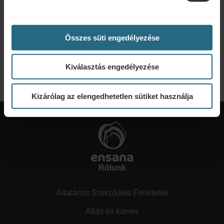
Ajánlatkérés
Lépjen velünk kapcsolatba az alábbi link segítségével, hogy a lehető
Összes süti engedélyezése
legjobb ajánlatot készíthessük Önnek. Szívesen megosztunk minden további
információt, amelyet nem talált meg weboldalunkon.
Kiválasztás engedélyezése
KÉRJEN AJÁNLATOT
Kizárólag az elengedhetetlen sütiket használja
Rólunk
Általános Szerződési Feltételek
Állás és karrier