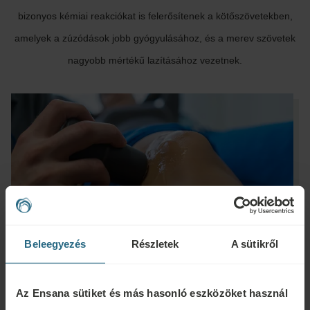
bizonyos kémiai reakciókat is felerősítenek a kötőszövetekben,
amelyek a zúzódások jobb gyógyulásához, és a merev szövetek
nagyobb mértékű lazításához vezetnek.
Beleegyezés
Részletek
A sütikről
Az Ensana sütiket és más hasonló eszközöket használ