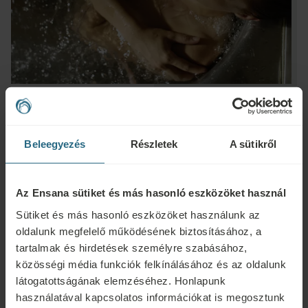
Beleegyezés
Részletek
A sütikről
Kérdések
Ensana szállodáinkkal vagy szolgáltatásainkkal kapcsolatos kérdéseivel
Az Ensana sütiket és más hasonló eszközöket használ
forduljon hozzánk bizalommal. A hűségprogramunkkal kapcsolatos
Sütiket és más hasonló eszközöket használunk az
kérdésekért és válaszokért kattintson ide.
oldalunk megfelelő működésének biztosításához, a
tartalmak és hirdetések személyre szabásához,
ÍRJON NEKÜNK
közösségi média funkciók felkínálásához és az oldalunk
látogatottságának elemzéséhez. Honlapunk
Foglalás
használatával kapcsolatos információkat is megosztunk