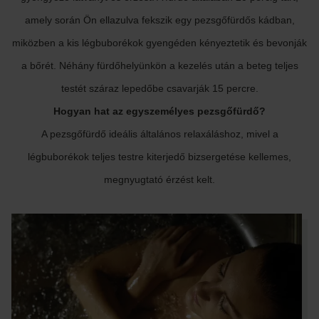
amely során Ön ellazulva fekszik egy pezsgőfürdős kádban,
miközben a kis légbuborékok gyengéden kényeztetik és bevonják
a bőrét. Néhány fürdőhelyünkön a kezelés után a beteg teljes
testét száraz lepedőbe csavarják 15 percre.
Hogyan hat az egyszemélyes pezsgőfürdő?
A pezsgőfürdő ideális általános relaxáláshoz, mivel a
légbuborékok teljes testre kiterjedő bizsergetése kellemes,
megnyugtató érzést kelt.