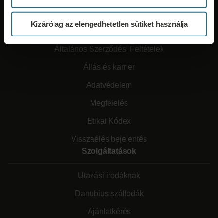
Kizárólag az elengedhetetlen sütiket használja
Rólunk
Általános Szerződési Feltételek
Állás és karrier
Adatvédelem
Megfelelés
Etikai Kódex
Visszaélés bejelentés
Szolgáltatások
Utazási irodáknak
Danubius szállodák
Ajánlatkérés