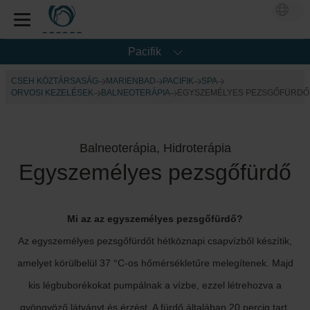
Pacifik
CSEH KÖZTÁRSASÁG
MARIENBAD
PACIFIK
SPA
ORVOSI KEZELÉSEK
BALNEOTERÁPIA
EGYSZEMÉLYES PEZSGŐFÜRDŐ
Balneoterápia, Hidroterápia
Egyszemélyes pezsgőfürdő
Mi az az egyszemélyes pezsgőfürdő?
Az egyszemélyes pezsgőfürdőt hétköznapi csapvízből készítik,
amelyet körülbelül 37 °C-os hőmérsékletűre melegítenek. Majd
kis légbuborékokat pumpálnak a vízbe, ezzel létrehozva a
gyöngyöző látványt és érzést. A fürdő általában 20 percig tart,