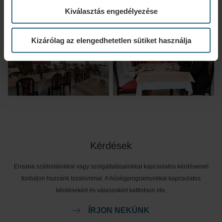
Kiválasztás engedélyezése
Kizárólag az elengedhetetlen sütiket használja
Kérdések
Ensana szállodáinkkal vagy szolgáltatásainkkal kapcsolatos kérdéseivel
forduljon hozzánk bizalommal. A hűségprogramunkkal kapcsolatos
kérdésekért és válaszokért kattintson ide.
ÍRJON NEKÜNK