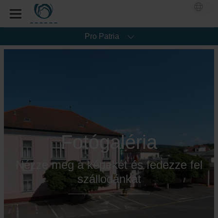
Pro Patria
Fotógaléria
Nézze meg a képeket és fedezze fel
szállodánkat