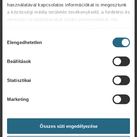
használatával kapcsolatos információkat is megosztunk
a közösségi média területén tevékenykedő, a hirdetési és
elemzési szolgáltatásokat nyújtó partnereinkkel. Ha
Vendéglátás
szeretné áttekinteni az adatokat és beállítani, hogy
milyen célokra használjuk a sütiket és más hasonló
Hozzájárulás
eszközöket, kérjük, folytassa a "Részletek" gombra
Elengedhetetlen
kiválasztása
kattintva. A legjobb felhasználói élmény érdekében
kérjük, folytassa a "Mindent engedélyez" gombra
Beállítások
kattintva.
Statisztikai
Marketing
Összes süti engedélyezése