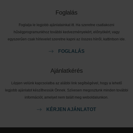
Foglalás
Foglalja le legjobb ajánlatainkat itt. Ha szeretne csatlakozni
hűségprogramunkhoz további kedvezményekért, előnyökért, vagy
egyszerűen csak hírlevelet szeretne kapni az összes hírről, kattintson ide.
FOGLALÁS
Ajánlatkérés
Lépjen velünk kapcsolatba az alábbi link segítségével, hogy a lehető
legjobb ajánlatot készíthessük Önnek. Szívesen megosztunk minden további
információt, amelyet nem talált meg weboldalunkon.
KÉRJEN AJÁNLATOT