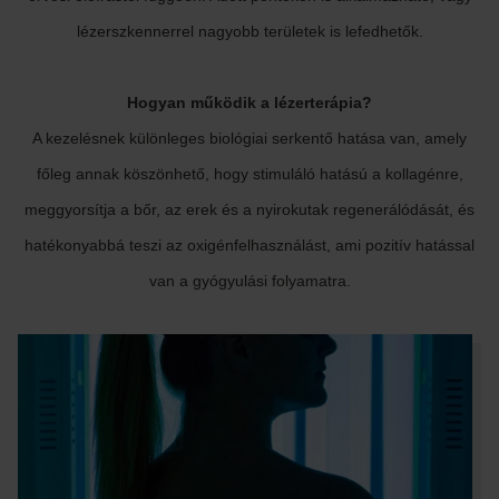
lézerszkennerrel nagyobb területek is lefedhetők.
Hogyan működik a lézerterápia?
A kezelésnek különleges biológiai serkentő hatása van, amely
főleg annak köszönhető, hogy stimuláló hatású a kollagénre,
meggyorsítja a bőr, az erek és a nyirokutak regenerálódását, és
hatékonyabbá teszi az oxigénfelhasználást, ami pozitív hatással
van a gyógyulási folyamatra.