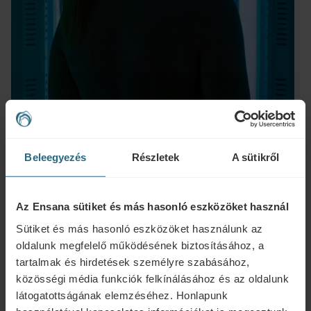
Beleegyezés
Részletek
A sütikről
Kérdések
Az Ensana sütiket és más hasonló eszközöket használ
Ensana szállodáinkkal vagy szolgáltatásainkkal kapcsolatos kérdéseivel
Sütiket és más hasonló eszközöket használunk az
forduljon hozzánk bizalommal. A hűségprogramunkkal kapcsolatos
oldalunk megfelelő működésének biztosításához, a
kérdésekért és válaszokért kattintson ide.
tartalmak és hirdetések személyre szabásához,
ÍRJON NEKÜNK
közösségi média funkciók felkínálásához és az oldalunk
látogatottságának elemzéséhez. Honlapunk