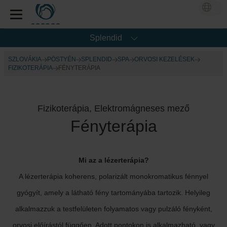
Splendid
SZLOVÁKIA
PÖSTYÉN
SPLENDID
SPA
ORVOSI KEZELÉSEK
FIZIKOTERÁPIA
FÉNYTERÁPIA
Fizikoterápia, Elektromágneses mező
Fényterápia
Mi az a lézerterápia?
A lézerterápia koherens, polarizált monokromatikus fénnyel
gyógyít, amely a látható fény tartományába tartozik. Helyileg
alkalmazzuk a testfelületen folyamatos vagy pulzáló fényként,
orvosi előírástól függően. Adott pontokon is alkalmazható, vagy