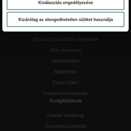
Kiválasztás engedélyezése
Kizárólag az elengedhetetlen sütiket használja
Rólunk
Általános Szerződési Feltételek
Állás és karrier
Adatvédelem
Megfelelés
Etikai Kódex
Visszaélés bejelentés
Szolgáltatások
Utazási irodáknak
Danubius szállodák