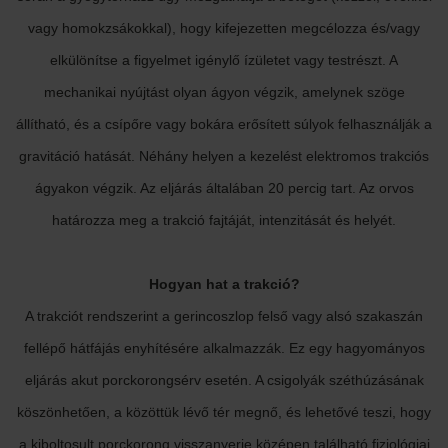
vagy homokzsákokkal), hogy kifejezetten megcélozza és/vagy
elkülönítse a figyelmet igénylő ízületet vagy testrészt. A
mechanikai nyújtást olyan ágyon végzik, amelynek szöge
állítható, és a csípőre vagy bokára erősített súlyok felhasználják a
gravitáció hatását. Néhány helyen a kezelést elektromos trakciós
ágyakon végzik. Az eljárás általában 20 percig tart. Az orvos
határozza meg a trakció fajtáját, intenzitását és helyét.
Hogyan hat a trakció?
A trakciót rendszerint a gerincoszlop felső vagy alsó szakaszán
fellépő hátfájás enyhítésére alkalmazzák. Ez egy hagyományos
eljárás akut porckorongsérv esetén. A csigolyák széthúzásának
köszönhetően, a közöttük lévő tér megnő, és lehetővé teszi, hogy
a kiboltosult porckorong visszanyerje középen található fiziológiai