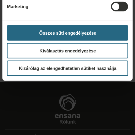
FOGLALÁS
Marketing
Ajánlatkérés
Összes süti engedélyezése
Lépjen velünk kapcsolatba az alábbi link segítségével, hogy a lehető
legjobb ajánlatot készíthessük Önnek. Szívesen megosztunk minden további
Kiválasztás engedélyezése
információt, amelyet nem talált meg weboldalunkon.
KÉRJEN AJÁNLATOT
Kizárólag az elengedhetetlen sütiket használja
Rólunk