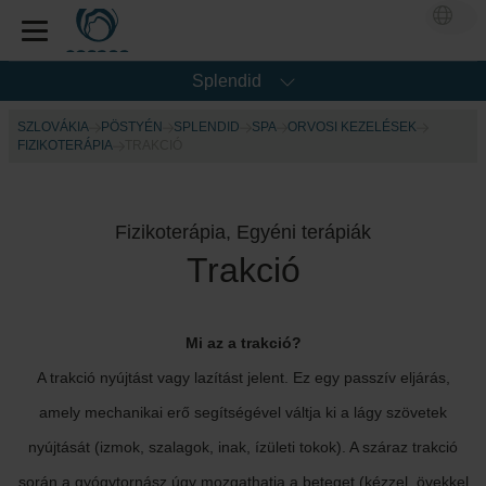
Splendid
SZLOVÁKIA
PÖSTYÉN
SPLENDID
SPA
ORVOSI KEZELÉSEK
FIZIKOTERÁPIA
TRAKCIÓ
Fizikoterápia, Egyéni terápiák
Trakció
Mi az a trakció?
A trakció nyújtást vagy lazítást jelent. Ez egy passzív eljárás,
amely mechanikai erő segítségével váltja ki a lágy szövetek
nyújtását (izmok, szalagok, inak, ízületi tokok). A száraz trakció
során a gyógytornász úgy mozgathatja a beteget (kézzel, övekkel