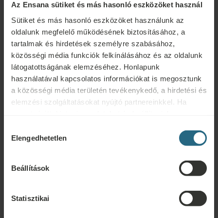
Az Ensana sütiket és más hasonló eszközöket használ
Sütiket és más hasonló eszközöket használunk az
oldalunk megfelelő működésének biztosításához, a
tartalmak és hirdetések személyre szabásához,
közösségi média funkciók felkínálásához és az oldalunk
Kérdések
látogatottságának elemzéséhez. Honlapunk
használatával kapcsolatos információkat is megosztunk
Ensana szállodáinkkal vagy szolgáltatásainkkal kapcsolatos kérdéseivel
a közösségi média területén tevékenykedő, a hirdetési és
forduljon hozzánk bizalommal. A hűségprogramunkkal kapcsolatos
elemzési szolgáltatásokat nyújtó partnereinkkel. Ha
kérdésekért és válaszokért kattintson ide.
szeretné áttekinteni az adatokat és beállítani, hogy
milyen célokra használjuk a sütiket és más hasonló
Hozzájárulás
ÍRJON NEKÜNK
eszközöket, kérjük, folytassa a "Részletek" gombra
Elengedhetetlen
kiválasztása
kattintva. A legjobb felhasználói élmény érdekében
kérjük, folytassa a "Mindent engedélyez" gombra
Foglalás
Beállítások
kattintva.
Foglalja le legjobb ajánlatainkat itt. Ha szeretne csatlakozni
hűségprogramunkhoz további kedvezményekért, előnyökért, vagy
Statisztikai
egyszerűen csak hírlevelet szeretne kapni az összes hírről, kattintson ide.