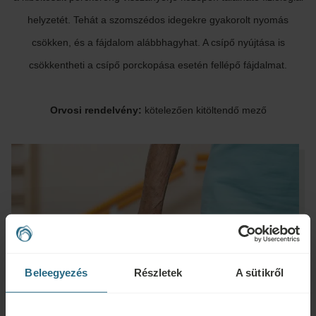
helyzetét. Tehát a szomszédos idegekre gyakorolt nyomás
csökken, és a fájdalom alábbhagyhat. A csípő nyújtása is
csökkentheti a csípő porckopása esetén fellépő fájdalmat.
Orvosi rendelvény:
kötelezően kitöltendő mező
Beleegyezés
Részletek
A sütikről