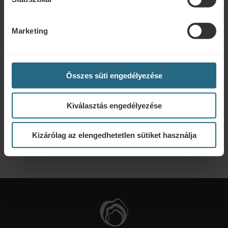
Foglalja le legjobb ajánlatainkat itt. Ha szeretne csatlakozni
hűségprogramunkhoz további kedvezményekért, előnyökért, vagy
egyszerűen csak hírlevelet szeretne kapni az összes hírről, kattintson ide.
Marketing
FOGLALÁS
Összes süti engedélyezése
Ajánlatkérés
Lépjen velünk kapcsolatba az alábbi link segítségével, hogy a lehető
Kiválasztás engedélyezése
legjobb ajánlatot készíthessük Önnek. Szívesen megosztunk minden további
információt, amelyet nem talált meg weboldalunkon.
Kizárólag az elengedhetetlen sütiket használja
KÉRJEN AJÁNLATOT