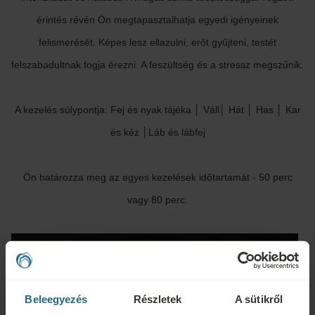
érintés révén Ön megtapasztalhatja egyedi igényeinek
felismerését. Képes lesz ellazulni, erőt gyűjteni, testét
felszabadultnak fogja érezni. A feszültség és a stressz megszűnik.
A kezelés súlypontja: Fej és nyak tájéka │ Váll│ Hát │ Has │ Kar
és kéz │Láb és lábfej
Ön határozza meg az egyes kezelések időtartamát - 50 perc
vagy 80 perc.
Beleegyezés
Részletek
A sütikről