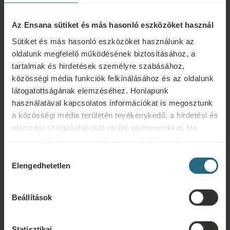
Az Ensana sütiket és más hasonló eszközöket használ
Sütiket és más hasonló eszközöket használunk az
oldalunk megfelelő működésének biztosításához, a
tartalmak és hirdetések személyre szabásához,
közösségi média funkciók felkínálásához és az oldalunk
látogatottságának elemzéséhez. Honlapunk
használatával kapcsolatos információkat is megosztunk
Kérdések
a közösségi média területén tevékenykedő, a hirdetési és
elemzési szolgáltatásokat nyújtó partnereinkkel. Ha
Ensana szállodáinkkal vagy szolgáltatásainkkal kapcsolatos kérdéseivel
szeretné áttekinteni az adatokat és beállítani, hogy
forduljon hozzánk bizalommal. A hűségprogramunkkal kapcsolatos
milyen célokra használjuk a sütiket és más hasonló
Hozzájárulás
kérdésekért és válaszokért kattintson ide.
eszközöket, kérjük, folytassa a "Részletek" gombra
Elengedhetetlen
kiválasztása
kattintva. A legjobb felhasználói élmény érdekében
ÍRJON NEKÜNK
kérjük, folytassa a "Mindent engedélyez" gombra
Beállítások
kattintva.
Foglalás
Statisztikai