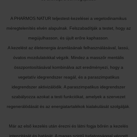
A PHARMOS NATUR teljestest-kezelései a vegetodinamikus
méregtelenítés elvén alapulnak. Felszabadítják a testet, hogy az
megújulhasson, és újult erőre kaphasson.
A kezelést az életenergia áramlásának felhasználásával, lassú,
óvatos mozdulatokkal végzik. Mindez a masszőr mentális
összpontosításával kombinálva azt eredményezi, hogy a
vegetatív idegrendszer reagál, és a paraszimpatikus
idegrendszer aktivizálódik. A paraszimpatikus idegrendszer
szabályozza azokat a testi funkciókat, amelyek a szervezet
regenerálódását és az energiatartalékok kialakulását szolgálják.
Már az első kezelés után érezni és látni fogja bőrén a kezelés
intenzitását és hatását. A magas szintű tudatossággal végzett