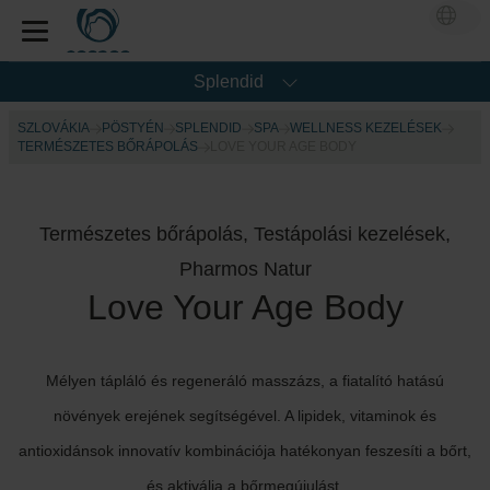
Splendid
SZLOVÁKIA
PÖSTYÉN
SPLENDID
SPA
WELLNESS KEZELÉSEK
TERMÉSZETES BŐRÁPOLÁS
LOVE YOUR AGE BODY
Természetes bőrápolás, Testápolási kezelések,
Pharmos Natur
Love Your Age Body
Mélyen tápláló és regeneráló masszázs, a fiatalító hatású
növények erejének segítségével. A lipidek, vitaminok és
antioxidánsok innovatív kombinációja hatékonyan feszesíti a bőrt,
és aktiválja a bőrmegújulást.