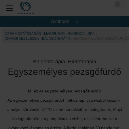
Svoboda
CSEH KÖZTÁRSASÁG
MARIENBAD
SVOBODA
SPA
ORVOSI KEZELÉSEK
BALNEOTERÁPIA
EGYSZEMÉLYES PEZSGŐFÜRDŐ
Balneoterápia, Hidroterápia
Egyszemélyes pezsgőfürdő
Mi az az egyszemélyes pezsgőfürdő?
Az egyszemélyes pezsgőfürdőt hétköznapi csapvízből készítik,
amelyet körülbelül 37 °C-os hőmérsékletűre melegítenek. Majd
kis légbuborékokat pumpálnak a vízbe, ezzel létrehozva a
gyöngyöző látványt és érzést. A fürdő általában 20 percig tart,