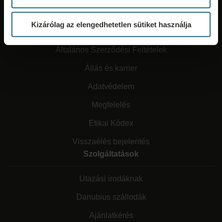
Kizárólag az elengedhetetlen sütiket használja
Rólunk
Általános Szerződési Feltételek
Állás és karrier
Adatvédelem
Megfelelés
Etikai Kódex
Visszaélés bejelentés
Szolgáltatások
Utazási irodáknak
Danubius szállodák
Ajánlatkérés