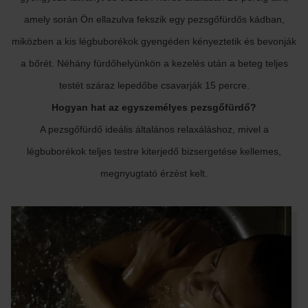
amely során Ön ellazulva fekszik egy pezsgőfürdős kádban,
miközben a kis légbuborékok gyengéden kényeztetik és bevonják
a bőrét. Néhány fürdőhelyünkön a kezelés után a beteg teljes
testét száraz lepedőbe csavarják 15 percre.
Hogyan hat az egyszemélyes pezsgőfürdő?
A pezsgőfürdő ideális általános relaxáláshoz, mivel a
légbuborékok teljes testre kiterjedő bizsergetése kellemes,
megnyugtató érzést kelt.