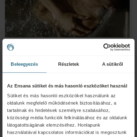
Beleegyezés
Részletek
A sütikről
Kérdések
Ensana szállodáinkkal vagy szolgáltatásainkkal kapcsolatos kérdéseivel
Az Ensana sütiket és más hasonló eszközöket használ
forduljon hozzánk bizalommal. A hűségprogramunkkal kapcsolatos
Sütiket és más hasonló eszközöket használunk az
kérdésekért és válaszokért kattintson ide.
oldalunk megfelelő működésének biztosításához, a
tartalmak és hirdetések személyre szabásához,
ÍRJON NEKÜNK
közösségi média funkciók felkínálásához és az oldalunk
látogatottságának elemzéséhez. Honlapunk
Foglalás
használatával kapcsolatos információkat is megosztunk