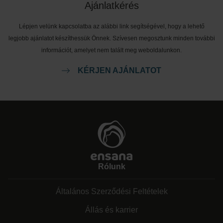
Ajánlatkérés
Lépjen velünk kapcsolatba az alábbi link segítségével, hogy a lehető
legjobb ajánlatot készíthessük Önnek. Szívesen megosztunk minden további
információt, amelyet nem talált meg weboldalunkon.
KÉRJEN AJÁNLATOT
Rólunk
Általános Szerződési Feltételek
Állás és karrier