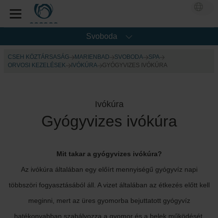
Svoboda
CSEH KÖZTÁRSASÁG
MARIENBAD
SVOBODA
SPA
ORVOSI KEZELÉSEK
IVÓKÚRA
GYÓGYVIZES IVÓKÚRA
Ivókúra
Gyógyvizes ivókúra
Mit takar a gyógyvizes ivókúra?
Az ivókúra általában egy előírt mennyiségű gyógyvíz napi
többszöri fogyasztásából áll. A vizet általában az étkezés előtt kell
meginni, mert az üres gyomorba bejuttatott gyógyvíz
hatékonyabban szabályozza a gyomor és a belek működését,