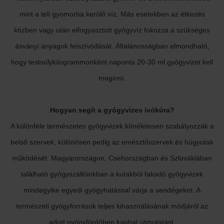
mint a teli gyomorba kerülő víz. Más esetekben az étkezés
közben vagy után elfogyasztott gyógyvíz fokozza a szükséges
ásványi anyagok felszívódását. Általánosságban elmondható,
hogy testsúlykilogrammonként naponta 20-30 ml gyógyvizet kell
meginni.
Hogyan segít a gyógyvizes ivókúra?
A különféle természetes gyógyvizek kíméletesen szabályozzák a
belső szervek, különösen pedig az emésztőszervek és húgyutak
működését. Magyarországon, Csehországban és Szlovákiában
található gyógyszállóinkban a kutakból fakadó gyógyvizek
mindegyike egyedi gyógyhatással várja a vendégeket. A
természeti gyógyforrások teljes kihasználásának módjáról az
adott gyógyfürdőben kaphat útmutatást.