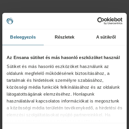
Kérdések
Ensana szállodáinkkal vagy szolgáltatásainkkal kapcsolatos kérdéseivel
Beleegyezés
Részletek
A sütikről
forduljon hozzánk bizalommal. A hűségprogramunkkal kapcsolatos
kérdésekért és válaszokért kattintson ide.
ÍRJON NEKÜNK
Az Ensana sütiket és más hasonló eszközöket használ
Sütiket és más hasonló eszközöket használunk az
oldalunk megfelelő működésének biztosításához, a
Foglalás
tartalmak és hirdetések személyre szabásához,
közösségi média funkciók felkínálásához és az oldalunk
Foglalja le legjobb ajánlatainkat itt. Ha szeretne csatlakozni
látogatottságának elemzéséhez. Honlapunk
hűségprogramunkhoz további kedvezményekért, előnyökért, vagy
használatával kapcsolatos információkat is megosztunk
egyszerűen csak hírlevelet szeretne kapni az összes hírről, kattintson ide.
a közösségi média területén tevékenykedő, a hirdetési és
FOGLALÁS
elemzési szolgáltatásokat nyújtó partnereinkkel. Ha
szeretné áttekinteni az adatokat és beállítani, hogy
milyen célokra használjuk a sütiket és más hasonló