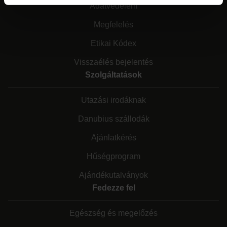
Adatvédelem
Megfelelés
Etikai Kódex
Visszaélés bejelentés
Szolgáltatások
Utazási irodáknak
Danubius szállodák
Ajánlatkérés
Hűségprogram
Ajándékutalványok
Fedezze fel
Egészség és megelőzés