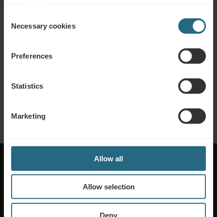
"Enable All".
Consent
ZAREZERWUJ TERAZ
Necessary cookies
Selection
Zapytania
Preferences
Wyślij nam swoje zapytanie, abyśmy mogli przygotować dla Ciebie
najlepszą możliwą ofertę. Chętnie udzielimy dodatkowych informacji, których
Statistics
być może nie znalazłeś na naszej stronie internetowej.
WYŚLIJ ZAPYTANIE
Marketing
Allow all
Allow selection
O Ensana
Deny