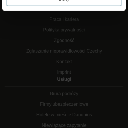
Zasady i warunki
Praca i kariera
Polityka prywatności
Zgodność
Zgłaszanie nieprawidłowości Czechy
Kontakt
Imprint
Usługi
Biura podróży
Firmy ubezpieczeniowe
Hotele w mieście Danubius
Niewiążące zapytanie