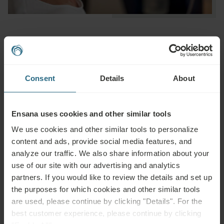
Pytania
Consent
Details
About
Prosimy o kontakt w przypadku jakichkolwiek pytań dotyczących naszych
hoteli lub usług Ensana. Pytania i odpowiedzi dotyczące naszego programu
Ensana uses cookies and other similar tools
lojalnościowego można znaleźć tutaj.
We use cookies and other similar tools to personalize
ZADAJ PYTANIE
content and ads, provide social media features, and
analyze our traffic. We also share information about your
Rezerwacje
use of our site with our advertising and analytics
partners. If you would like to review the details and set up
Tutaj możesz zarezerwować nasze najlepsze oferty. Jeśli chcesz dołączyć
the purposes for which cookies and other similar tools
do naszego programu lojalnościowego i otrzymać dodatkowe zniżki,
are used, please continue by clicking "Details". For the
korzyści lub po prostu chcesz być na bieżąco ze wszystkimi nowościami,
best customer experience, please continue by clicking
kliknij tutaj.