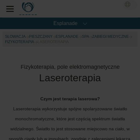
Esplanade
SŁOWACJA
PIESZCZANY
ESPLANADE
SPA
ZABIEGI MEDYCZNE
FIZYKOTERAPIA
LASEROTERAPIA
Fizykoterapia, pole elektromagnetyczne
Laseroterapia
Czym jest terapia laserowa?
Laseroterapia wykorzystuje spójne spolaryzowane światło
monochromatyczne, które jest częścią spektrum światła
widzialnego. Światło to jest stosowane miejscowo na ciało, w
sposób ciągły lub w impulsach, zgodnie z zaleceniami lekarza.