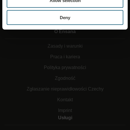
Allow selection
Deny
O Ensana
Zasady i warunki
Praca i kariera
Polityka prywatności
Zgodność
Zgłaszanie nieprawidłowości Czechy
Kontakt
Imprint
Usługi