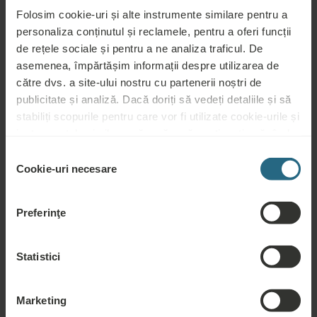
Cehă. Aici, persoanele care suferă de afecțiuni respiratorii
Folosim cookie-uri și alte instrumente similare pentru a
pot beneficia atât de inhalații, cât și de saline artificiale.
personaliza conținutul și reclamele, pentru a oferi funcții
de rețele sociale și pentru a ne analiza traficul. De
asemenea, împărtășim informații despre utilizarea de
către dvs. a site-ului nostru cu partenerii noștri de
publicitate și analiză. Dacă doriți să vedeți detaliile și să
stabiliți scopurile pentru care vor fi utilizate cookie-urile și
instrumentele similare, vă rugăm să continuați apăsând
butonul „Detalii”. Pentru cea mai bună experiență pentru
Selecția
clienți, continuați cu butonul „Activați tot”.
Cookie-uri necesare
consimțământului
Preferinţe
Statistici
Cum să alegeți
stațiunea potrivită
Marketing