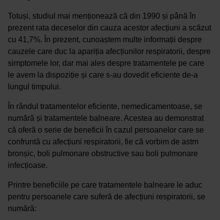
Totuși, studiul mai menționează că din 1990 și până în
prezent rata deceselor din cauza acestor afecțiuni a scăzut
cu 41,7%. În prezent, cunoaștem multe informații despre
cauzele care duc la apariția afecțiunilor respiratorii, despre
simptomele lor, dar mai ales despre tratamentele pe care
le avem la dispoziție și care s-au dovedit eficiente de-a
lungul timpului.
În rândul tratamentelor eficiente, nemedicamentoase, se
numără și tratamentele balneare. Acestea au demonstrat
că oferă o serie de beneficii în cazul persoanelor care se
confruntă cu afecțiuni respiratorii, fie că vorbim de astm
bronșic, boli pulmonare obstructive sau boli pulmonare
infecțioase.
Printre beneficiile pe care tratamentele balneare le aduc
pentru persoanele care suferă de afecțiuni respiratorii, se
numără: