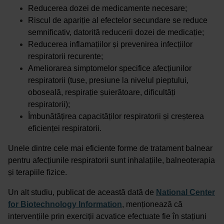
Reducerea dozei de medicamente necesare;
Riscul de apariție al efectelor secundare se reduce
semnificativ, datorită reducerii dozei de medicație;
Reducerea inflamațiilor și prevenirea infecțiilor
respiratorii recurente;
Ameliorarea simptomelor specifice afecțiunilor
respiratorii (tuse, presiune la nivelul pieptului,
oboseală, respirație șuierătoare, dificultăți
respiratorii);
Îmbunătățirea capacităților respiratorii și creșterea
eficienței respiratorii.
Unele dintre cele mai eficiente forme de tratament balnear
pentru afecțiunile respiratorii sunt inhalațiile, balneoterapia
și terapiile fizice.
Un alt studiu, publicat de această dată de
National Center
for Biotechnology Information
, menționează că
intervențiile prin exerciții acvatice efectuate fie în stațiuni