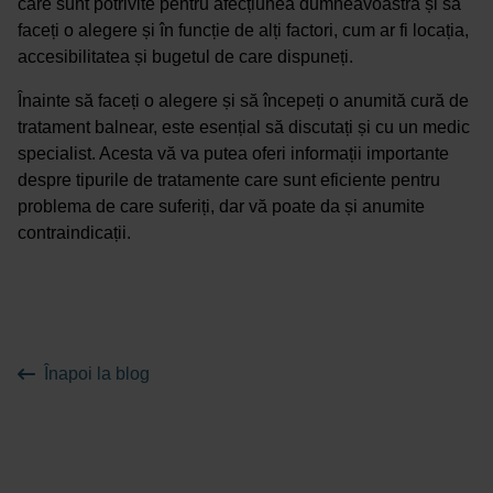
care sunt potrivite pentru afecțiunea dumneavoastră și să
faceți o alegere și în funcție de alți factori, cum ar fi locația,
accesibilitatea și bugetul de care dispuneți.
Înainte să faceți o alegere și să începeți o anumită cură de
tratament balnear, este esențial să discutați și cu un medic
specialist. Acesta vă va putea oferi informații importante
despre tipurile de tratamente care sunt eficiente pentru
problema de care suferiți, dar vă poate da și anumite
contraindicații.
Înapoi la blog