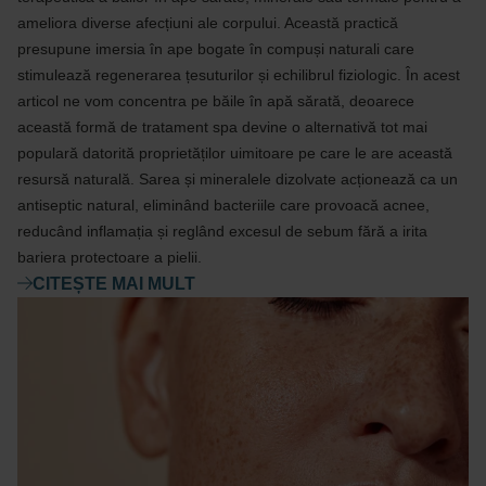
ameliora diverse afecțiuni ale corpului. Această practică
presupune imersia în ape bogate în compuși naturali care
stimulează regenerarea țesuturilor și echilibrul fiziologic. În acest
articol ne vom concentra pe băile în apă sărată, deoarece
această formă de tratament spa devine o alternativă tot mai
populară datorită proprietăților uimitoare pe care le are această
resursă naturală. Sarea și mineralele dizolvate acționează ca un
antiseptic natural, eliminând bacteriile care provoacă acnee,
reducând inflamația și reglând excesul de sebum fără a irita
bariera protectoare a pielii.
CITEȘTE MAI MULT