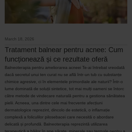
March 18, 2026
Tratament balnear pentru acnee: Cum
funcționează și ce rezultate oferă
Balneoterapia pentru ameliorarea acneei Te-ai întrebat vreodată
dacă secretul unui ten curat nu se află într-un tub cu substanțe
chimice agresive, ci în elementele primordiale ale naturii? Într-o
lume dominată de soluții sintetice, tot mai mulți oameni se întorc
către metode de vindecare naturală pentru a gestiona sănătatea
pielii. Acneea, una dintre cele mai frecvente afecțiuni
dermatologice reprezint, dincolo de estetică, o inflamație
complexă a foliculilor pilosebacei care necesită o abordare
delicată și profundă. Balneoterapia reprezintă utilizarea
terapeutică a băilor în ape sărate, minerale sau termale pentru a