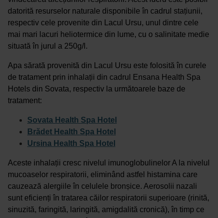
datorită resurselor naturale disponibile în cadrul stațiunii,
respectiv cele provenite din Lacul Ursu, unul dintre cele
mai mari lacuri heliotermice din lume, cu o salinitate medie
situată în jurul a 250g/l.
Apa sărată provenită din Lacul Ursu este folosită în curele
de tratament prin inhalații din cadrul Ensana Health Spa
Hotels din Sovata, respectiv la următoarele baze de
tratament:
Sovata Health Spa Hotel
Brădet Health Spa Hotel
Ursina Health Spa Hotel
Aceste inhalații cresc nivelul imunoglobulinelor A la nivelul
mucoaselor respiratorii, eliminând astfel histamina care
cauzează alergiile în celulele bronșice. Aerosolii nazali
sunt eficienți în tratarea căilor respiratorii superioare (rinită,
sinuzită, faringită, laringită, amigdalită cronică), în timp ce