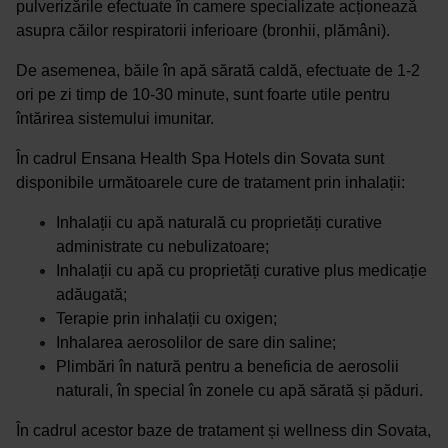
pulverizările efectuate în camere specializate acționează
asupra căilor respiratorii inferioare (bronhii, plămâni).
De asemenea, băile în apă sărată caldă, efectuate de 1-2
ori pe zi timp de 10-30 minute, sunt foarte utile pentru
întărirea sistemului imunitar.
În cadrul Ensana Health Spa Hotels din Sovata sunt
disponibile următoarele cure de tratament prin inhalații:
Inhalații cu apă naturală cu proprietăți curative
administrate cu nebulizatoare;
Inhalații cu apă cu proprietăți curative plus medicație
adăugată;
Terapie prin inhalații cu oxigen;
Inhalarea aerosolilor de sare din saline;
Plimbări în natură pentru a beneficia de aerosolii
naturali, în special în zonele cu apă sărată și păduri.
În cadrul acestor baze de tratament și wellness din Sovata,