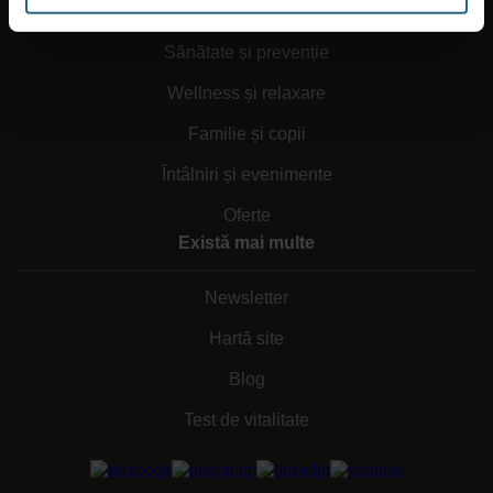
Sănătate și prevenție
Wellness și relaxare
Familie și copii
Întâlniri și evenimente
Oferte
Există mai multe
Newsletter
Hartă site
Blog
Test de vitalitate