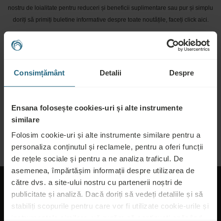
nostru de loialitate pentru reduceri și beneficii suplimentare sau pur și simplu
doriți să primiți buletine informative despre toate noutățile, faceți click aici.
REZERVAȚI ACUM
Cerere ofertă
Consimțământ
Detalii
Despre
Trimiteți cererea dvs., pentru a vă pregăti cea mai bună ofertă posibilă. Vom
fi bucuroși să vă împărtășim orice informații suplimentare pe care nu le-ați
Ensana folosește cookies-uri și alte instrumente
găsit pe site-ul nostru.
similare
Folosim cookie-uri și alte instrumente similare pentru a
TRIMITEȚI O CERERE
personaliza conținutul și reclamele, pentru a oferi funcții
de rețele sociale și pentru a ne analiza traficul. De
asemenea, împărtășim informații despre utilizarea de
către dvs. a site-ului nostru cu partenerii noștri de
publicitate și analiză. Dacă doriți să vedeți detaliile și să
stabiliți scopurile pentru care vor fi utilizate cookie-urile și
instrumentele similare, vă rugăm să continuați apăsând