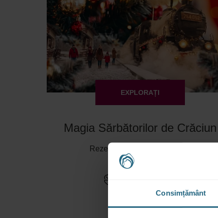
EXPLORAȚI
Magia Sărbătorilor de Crăciun
Rezervare de la RON 876
Sovata
Oferte și promoții
Consimțământ