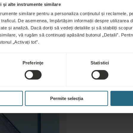
 și alte instrumente similare
trumente similare pentru a personaliza conținutul și reclamele, pen
Ensan
 traficul. De asemenea, împărtășim informații despre utilizarea de
ate și analiză. Dacă doriți să vedeți detaliile și să stabiliți scopuri
 similare, vă rugăm să continuați apăsând butonul „Detalii”. Pen
fideli
tonul „Activați tot”.
Preferinţe
Statistici
Programul nostru d
beneficii. Cu cât 
reducerea. Calita
să fie și mai plină 
Permite selecția