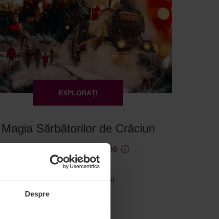
EXPLORAȚI
Magia Sărbătorilor de Crăciun
Rezervare de la RON 736
Ursina
Oferte și promoții
Despre