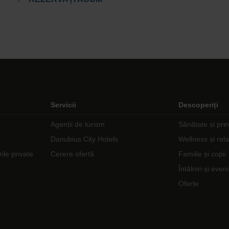
Servicii
Descoperiți
Agenții de turism
Sănătate și pre
Danubius City Hotels
Wellness și rel
rile private
Cerere ofertă
Familie și copii
Întâlniri și eve
Oferte