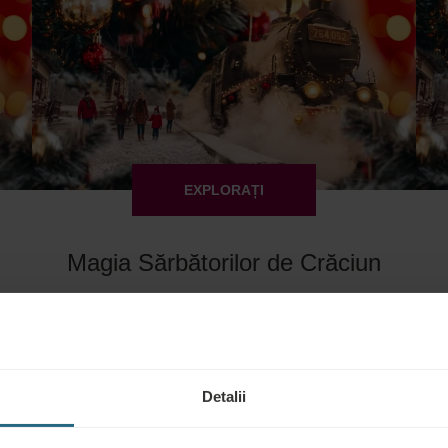
EXPLORAȚI
Magia Sărbătorilor de Crăciun
Rezervare de la RON 816
Bradet
Oferte și promoții
Detalii