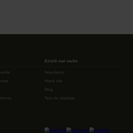
Există mai multe
venție
Newsletter
axare
Hartă site
Blog
nimente
Test de vitalitate