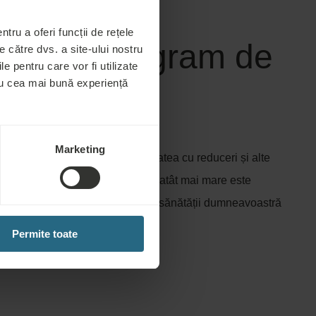
tru a oferi funcții de rețele
a Life program de
 către dvs. a site-ului nostru
le pentru care vor fi utilizate
tru cea mai bună experiență
zare
Marketing
e membru vă răsplătește loialitatea cu reduceri și alte
rămâneți mai mult timp cu noi, cu atât mai mare este
tea de membru face ca îngrijirea sănătății dumneavoastră
de satisfacții.
Permite toate