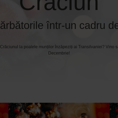
Crăciun
ărbătorile într-un cadru d
 Crăciunul la poalele munților înzăpeziți ai Transilvaniei? Vino s
Decembrie!