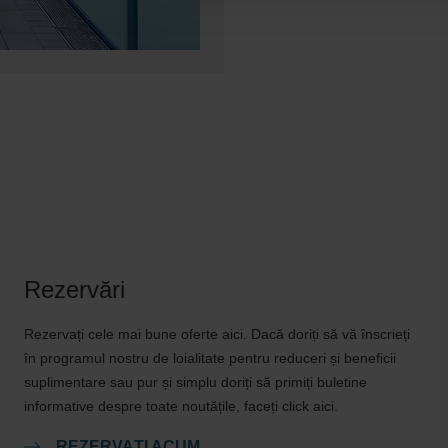
Rezervări
Rezervați cele mai bune oferte aici. Dacă doriți să vă înscrieți
în programul nostru de loialitate pentru reduceri și beneficii
suplimentare sau pur și simplu doriți să primiți buletine
informative despre toate noutățile, faceți click aici.
REZERVAȚI ACUM