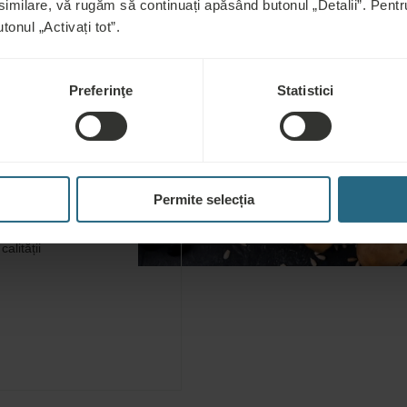
 similare, vă rugăm să continuați apăsând butonul „Detalii”. Pen
echilibrul acid-
tonul „Activați tot”.
nt dacă aceste
Preferinţe
Statistici
(TCM), Ayurveda,
rile finale sunt
puternic
Permite selecția
i deacidificarea
repede la
alității