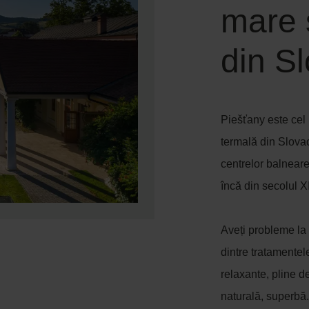
mare 
din S
Piešťany este cel
termală din Slovac
centrelor balneare
încă din secolul X
Aveți probleme la 
dintre tratamentele
relaxante, pline de
naturală, superbă.