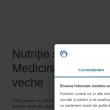
Nutriție sănătoasă
Medicina cea mai
Consimțământ
veche
Ensana folosește cookies-uri
Folosim cookie-uri și alte ins
sociale și pentru a ne analiza
Multe persoane nu sunt conștiente de energia puternică și benef
cu partenerii noștri de publicit
imunitate oferite de o dietă potrivită. Deja strămoșii noștri fol