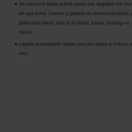
Se consumă foarte puțină carne, mai degrabă mai mult 
de apă dulce. Carnea și peștele din ferme industriale,
prelucrată intens, cum ar fi cârnați, bacon, hot dog-uri, 
meniu.
Laptele și produsele lactate precum iaurtul și brânza s
mici.