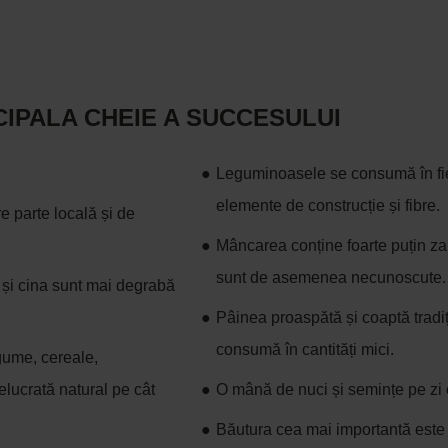
CIPALA CHEIE A SUCCESULUI
Leguminoasele se consumă în fieca
elemente de construcție și fibre.
 parte locală și de
Mâncarea conține foarte puțin zah
sunt de asemenea necunoscute.
 și cina sunt mai degrabă
Pâinea proaspătă și coaptă tradiț
consumă în cantități mici.
gume, cereale,
lucrată natural pe cât
O mână de nuci și semințe pe zi 
Băutura cea mai importantă este