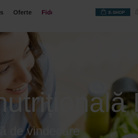
s
Oferte
Fidelizare
E-SHOP
 nutrițional
că de vindecare