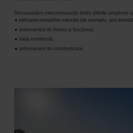
Recunoaștem interconexiunile dintre diferite simptome și 
utilizarea remediilor naturale (de exemplu, apă termală
antrenament de fitness și funcțional,
dietă echilibrată,
antrenament de conștientizare.