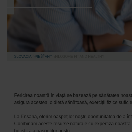
SLOVACIA
PIEŠŤANY
FILOSOFIE FIT AND HEALTHY
Fericirea noastră în viață se bazează pe sănătatea noastră
asigura acestea, o dietă sănătoasă, exerciții fizice suficie
La Ensana, oferim oaspeților noștri oportunitatea de a întă
Combinăm aceste resurse naturale cu expertiza noastră 
holistică a oaspeților noștri.