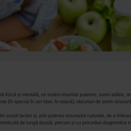
 fizică și mentală, un sistem imunitar puternic, somn adânc, rela
nte (în special în aer liber, în natură), obiceiuri de somn relaxant
ri acești factori și, prin puterea resurselor naturale, de a îmbunăt
medicală de lungă durată, precum și cu proceduri diagnostice 