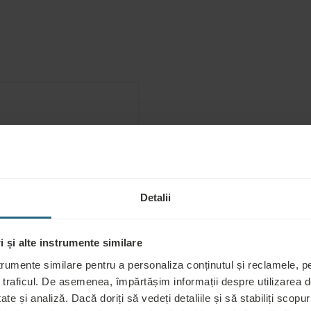
:
Detalii
 și alte instrumente similare
trumente similare pentru a personaliza conținutul și reclamele, pen
 traficul. De asemenea, împărtășim informații despre utilizarea de
iciile pentru
ate și analiză. Dacă doriți să vedeți detaliile și să stabiliți scopuri
oseau mâncarea și