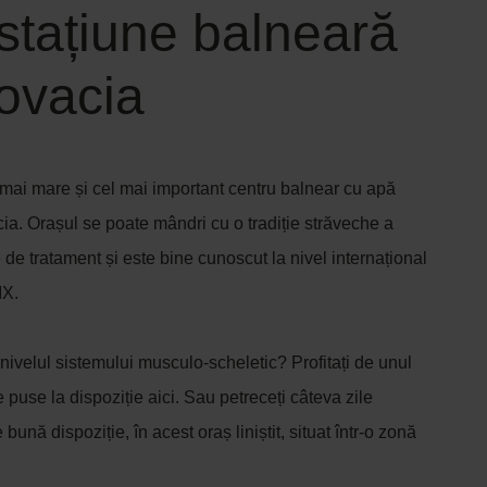
stațiune balneară
lovacia
 mai mare și cel mai important centru balnear cu apă
ia. Orașul se poate mândri cu o tradiție străveche a
 de tratament și este bine cunoscut la nivel internațional
IX.
nivelul sistemului musculo-scheletic? Profitați de unul
 puse la dispoziție aici. Sau petreceți câteva zile
 bună dispoziție, în acest oraș liniștit, situat într-o zonă