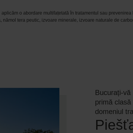
aplicăm o abordare multifațetată în tratamentul sau prevenirea b
, nămol tera peutic, izvoare minerale, izvoare naturale de carbo
Bucurați-vă 
primă clasă 
domeniul tr
Piešť