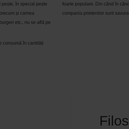
pește, în special pește
foarte populare. Din când în cân
 precum și carnea
compania prietenilor sunt savura
burgeri etc., nu se află pe
e consumă în cantități
Filos