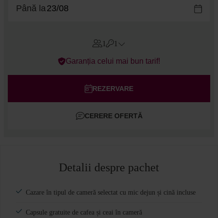
Până la
1
1
Errors?
Garanția celui mai bun tarif!
Camere
#
1
Adulți
REZERVARE
Copii
CERERE OFERTĂ
Adaugă cameră
Detalii despre pachet
Cazare în tipul de cameră selectat cu mic dejun și cină incluse
Capsule gratuite de cafea și ceai în cameră