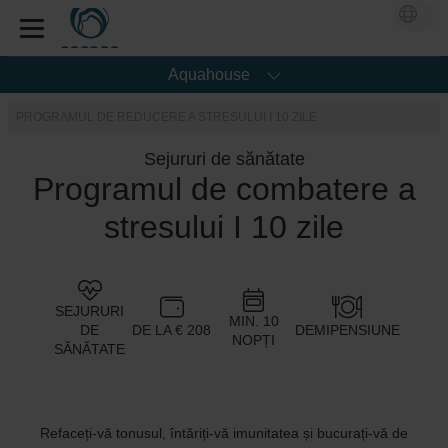
Aquahouse
PROGRAMUL DE REDUCERE A STRESULUI I 10 ZILE
Sejururi de sănătate
Programul de combatere a
stresului I 10 zile
SEJURURI
MIN. 10
DE
DE LA € 208
DEMIPENSIUNE
NOPȚI
SĂNĂTATE
Refaceți-vă tonusul, întăriți-vă imunitatea și bucurați-vă de