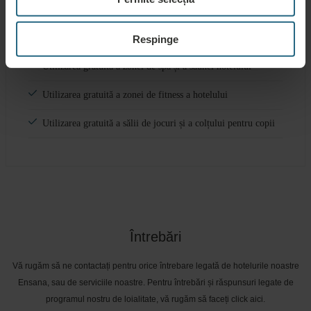
Servicii gratuite
Respinge
Utilizarea gratuită a zonei de spa și a saunei hotelului
Utilizarea gratuită a zonei de fitness a hotelului
Utilizarea gratuită a sălii de jocuri și a colțului pentru copii
Întrebări
Vă rugăm să ne contactați pentru orice întrebare legată de hotelurile noastre
Ensana, sau de serviciile noastre. Pentru întrebări și răspunsuri legate de
programul nostru de loialitate, vă rugăm să faceți click aici.