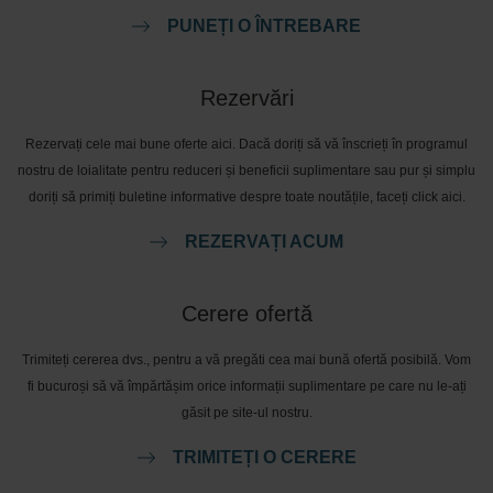
PUNEȚI O ÎNTREBARE
Rezervări
Rezervați cele mai bune oferte aici. Dacă doriți să vă înscrieți în programul
nostru de loialitate pentru reduceri și beneficii suplimentare sau pur și simplu
doriți să primiți buletine informative despre toate noutățile, faceți click aici.
REZERVAȚI ACUM
Cerere ofertă
Trimiteți cererea dvs., pentru a vă pregăti cea mai bună ofertă posibilă. Vom
fi bucuroși să vă împărtășim orice informații suplimentare pe care nu le-ați
găsit pe site-ul nostru.
TRIMITEȚI O CERERE