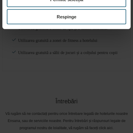
Servicii gratuite
Respinge
Utilizarea gratuită a zonei de spa și a saunei hotelului
Utilizarea gratuită a zonei de fitness a hotelului
Utilizarea gratuită a sălii de jocuri și a colțului pentru copii
Întrebări
Vă rugăm să ne contactați pentru orice întrebare legată de hotelurile noastre
Ensana, sau de serviciile noastre. Pentru întrebări și răspunsuri legate de
programul nostru de loialitate, vă rugăm să faceți click aici.