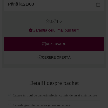
Până la
1
1
Errors?
Garanția celui mai bun tarif!
Camere
#
1
Adulți
REZERVARE
Copii
CERERE OFERTĂ
Adaugă cameră
Detalii despre pachet
Cazare în tipul de cameră selectat cu mic dejun și cină incluse
Capsule gratuite de cafea și ceai în cameră