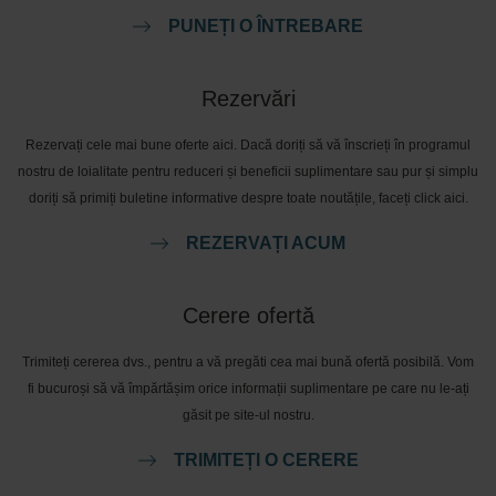
PUNEȚI O ÎNTREBARE
Rezervări
Rezervați cele mai bune oferte aici. Dacă doriți să vă înscrieți în programul
nostru de loialitate pentru reduceri și beneficii suplimentare sau pur și simplu
doriți să primiți buletine informative despre toate noutățile, faceți click aici.
REZERVAȚI ACUM
Cerere ofertă
Trimiteți cererea dvs., pentru a vă pregăti cea mai bună ofertă posibilă. Vom
fi bucuroși să vă împărtășim orice informații suplimentare pe care nu le-ați
găsit pe site-ul nostru.
TRIMITEȚI O CERERE