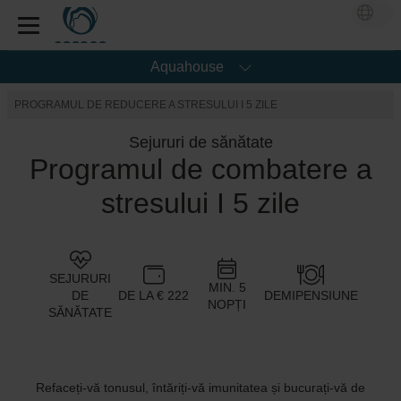
Aquahouse
PROGRAMUL DE REDUCERE A STRESULUI I 5 ZILE
Sejururi de sănătate
Programul de combatere a
stresului I 5 zile
SEJURURI
MIN. 5
DE
DE LA € 222
DEMIPENSIUNE
NOPȚI
SĂNĂTATE
Refaceți-vă tonusul, întăriți-vă imunitatea și bucurați-vă de