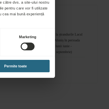
 către dvs. a site-ului nostru
le pentru care vor fi utilizate
tru cea mai bună experiență
Serviciile incluse
ei de spa și
Intrare inclusă la ștrandurile Lacul
Marketing
Ursu și Lacul Aluniș în perioada
verii (sfârșitul lunii iunie -
ei de fitness
începutul lunii septembrie)
Permite toate