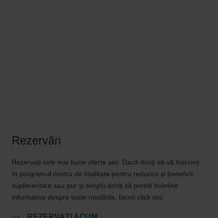
Rezervări
Rezervați cele mai bune oferte aici. Dacă doriți să vă înscrieți
în programul nostru de loialitate pentru reduceri și beneficii
suplimentare sau pur și simplu doriți să primiți buletine
informative despre toate noutățile, faceți click aici.
REZERVAȚI ACUM