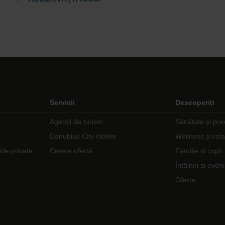
Servicii
Descoperiți
Agenții de turism
Sănătate și pre
Danubius City Hotels
Wellness și rel
rile private
Cerere ofertă
Familie și copii
Întâlniri și eve
Oferte