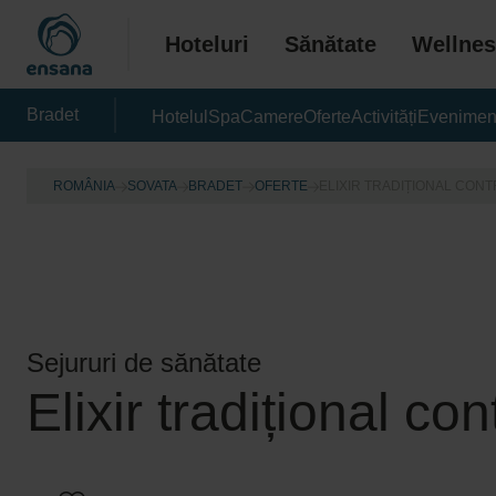
Hoteluri
Sănătate
Wellnes
Bradet
Hotelul
Spa
Camere
Oferte
Activități
Evenimen
ROMÂNIA
SOVATA
BRADET
OFERTE
ELIXIR TRADIȚIONAL CONT
Sejururi de sănătate
Elixir tradițional con