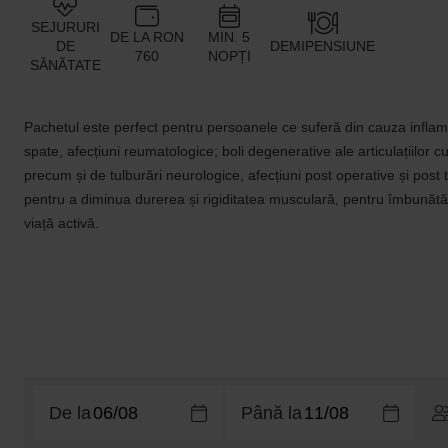
SEJURURI
DE LA RON
MIN. 5
DE
DEMIPENSIUNE
760
NOPȚI
SĂNĂTATE
Pachetul este perfect pentru persoanele ce suferă din cauza inflamații
spate, afecțiuni reumatologice; boli degenerative ale articulațiilor 
precum și de tulburări neurologice, afecțiuni post operative și pos
pentru a diminua durerea și rigiditatea musculară, pentru îmbunătăți
viață activă.
De la
Până la