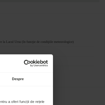
re la Lacul Ursu (în funcţie de condiţiile meteorologice)
Despre
tru a oferi funcții de rețele