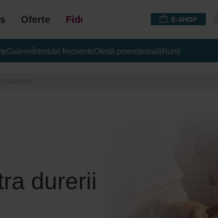
s
Oferte
Fidelizare
E-SHOP
te
Galerie
Întrebări frecvente
Ofertă promoțională
Nunți
RA DURERII
tra durerii