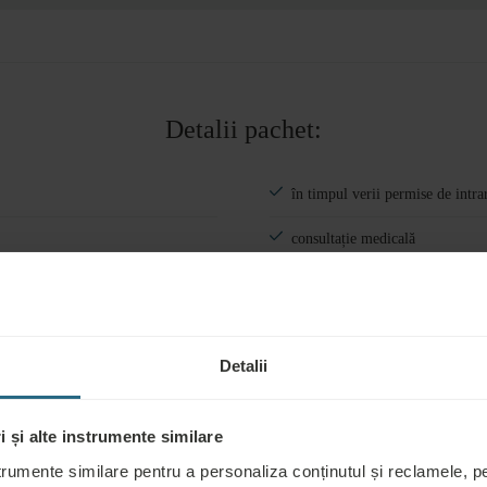
Errors?
Camere
#
1
Adulți
Copii
Detalii pachet:
Vârsta copilului 1
Adaugă cameră
în timpul verii permise de intra
consultație medicală
30% taxă de anulare
Detalii
 și alte instrumente similare
trumente similare pentru a personaliza conținutul și reclamele, pen