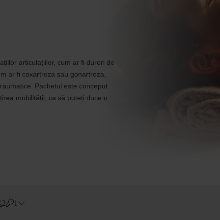
lor articulațiilor, cum ar fi dureri de
cum ar fi coxartroza sau gonartroza,
t traumatice. Pachetul este conceput
rea mobilității, ca să puteți duce o
2
1