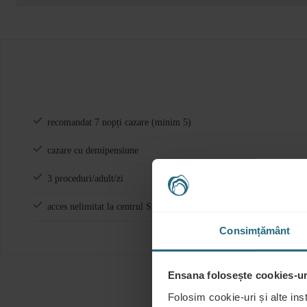
recomandat 7 nopți cazare (minim 5)
cazare cu demipensiune
3 proceduri/adult/zi
acces nelimitat la centrul Spa
Consimțământ
Ensana folosește cookies-uri
Folosim cookie-uri și alte ins