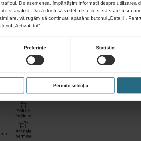
 traficul. De asemenea, împărtășim informații despre utilizarea de
ate și analiză. Dacă doriți să vedeți detaliile și să stabiliți scopuri
 similare, vă rugăm să continuați apăsând butonul „Detalii”. Pen
tonul „Activați tot”.
Utilizare gratuită a zon
Preferinţe
Statistici
saună a hotelului
Utilizare gratuită a zon
a hotelului
Permite selecția
WiFi gratuit
i de
Fitness
ess
Săli de
întâlnire
Animale
tori
permise