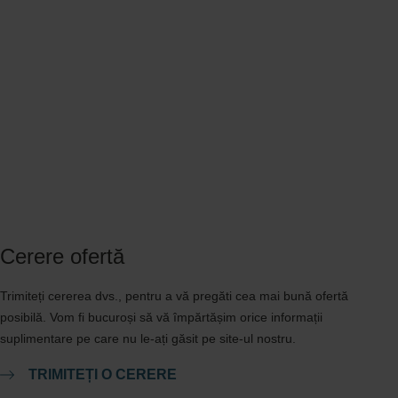
Cerere ofertă
Trimiteți cererea dvs., pentru a vă pregăti cea mai bună ofertă
posibilă. Vom fi bucuroși să vă împărtășim orice informații
suplimentare pe care nu le-ați găsit pe site-ul nostru.
TRIMITEȚI O CERERE