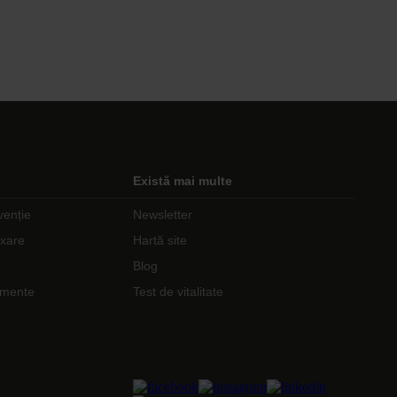
Există mai multe
venție
Newsletter
axare
Hartă site
Blog
nimente
Test de vitalitate