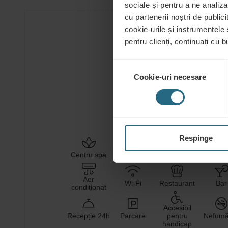
sociale și pentru a ne analiza
cu partenerii noștri de publicit
cookie-urile și instrumentele
Facilitățile hotelului
pentru clienți, continuați cu bu
Selecția
Cookie-uri necesare
consimțământului
APĂ
NĂMOL
SĂRATĂ
VINDECĂTOR
Respinge
Servicii de
Servici
Centru spa
Piscină
sănătate
welln
Aer
Wi-Fi
Restaurant
Bar
condiționat
Accesibil
Recepție 24h
Parcare
pentru
Nefumă
handicap