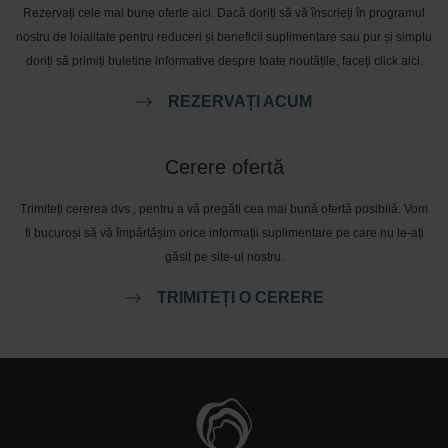
Rezervați cele mai bune oferte aici. Dacă doriți să vă înscrieți în programul
nostru de loialitate pentru reduceri și beneficii suplimentare sau pur și simplu
doriți să primiți buletine informative despre toate noutățile, faceți click aici.
REZERVAȚI ACUM
Cerere ofertă
Trimiteți cererea dvs., pentru a vă pregăti cea mai bună ofertă posibilă. Vom
fi bucuroși să vă împărtășim orice informații suplimentare pe care nu le-ați
găsit pe site-ul nostru.
TRIMITEȚI O CERERE