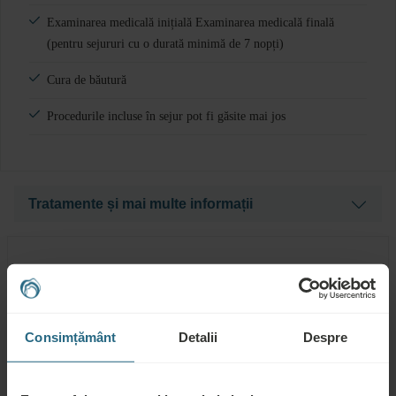
Examinarea medicală inițială Examinarea medicală finală
(pentru sejururi cu o durată minimă de 7 nopți)
Cura de băutură
Procedurile incluse în sejur pot fi găsite mai jos
Tratamente și mai multe informații
Medicul va prescrie tratamente în funcție de starea de
sănătate a clientului și va recomanda o reabilitare activă,
Facilitățile hotelului
cum ar fi exerciții de grup sau ședințe de fitness cu un
antrenor (de 2 ori pe săptămână).
Consimțământ
Detalii
Despre
NĂMOL
APĂ
VINDECĂTOR
TERMALĂ