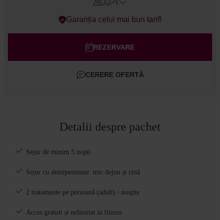
1
1
Errors?
Garanția celui mai bun tarif!
Camere
#
1
Adulți
REZERVARE
Copii
CERERE OFERTĂ
Adaugă cameră
Detalii despre pachet
Sejur de minim 5 nopți
Sejur cu demipensiune: mic dejun și cină
2 tratamente pe persoană (adult) / noapte
Acces gratuit și nelimitat la fitness