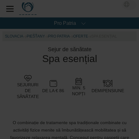
Pro Patria
SLOVACIA
PIEŠŤANY
PRO PATRIA
OFERTE
SPA ESENȚIAL
Sejur de sănătate
Spa esențial
SEJURURI
MIN. 5
DE
DE LA € 86
DEMIPENSIUNE
NOPȚI
SĂNĂTATE
O combinație de tratamente spa tradiționale combinate cu
activități fizice menite să îmbunătățească mobilitatea și să
favorizeze relaxarea mentală. Conceput pentru oaspeții care