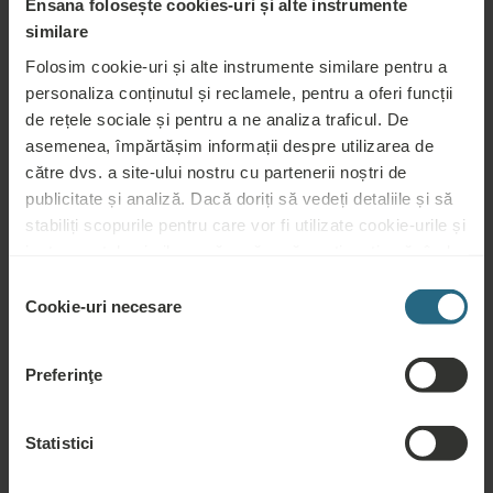
Ensana folosește cookies-uri și alte instrumente
similare
Folosim cookie-uri și alte instrumente similare pentru a
Servicii de
Centru spa
Piscină
personaliza conținutul și reclamele, pentru a oferi funcții
sănătate
de rețele sociale și pentru a ne analiza traficul. De
Servicii de
Aer
asemenea, împărtășim informații despre utilizarea de
Fitness
wellness
condiționat
către dvs. a site-ului nostru cu partenerii noștri de
publicitate și analiză. Dacă doriți să vedeți detaliile și să
Wi-Fi
Restaurant
Recepție 24h
stabiliți scopurile pentru care vor fi utilizate cookie-urile și
instrumentele similare, vă rugăm să continuați apăsând
Accesibil
Parcare
pentru
Nefumători
butonul „Detalii”. Pentru cea mai bună experiență pentru
Selecția
handicap
clienți, continuați cu butonul „Activați tot”.
Cookie-uri necesare
consimțământului
Preferinţe
Serviciile incluse
Statistici
Utilizare gratuită a zonei de spa și saună a hotelului