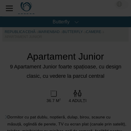
Butterfly
REPUBLICA CEHĂ
MARIENBAD
BUTTERFLY
CAMERE
APARTAMENT JUNIOR
Apartament Junior
9 Apartament Junior foarte spațioase, cu design
clasic, cu vedere la parcul central
36.7 M
4 ADULȚI
2
Dormitor cu pat dublu, noptieră, dulap, birou, scaune cu
măsuță, oglindă de perete, TV cu ecran plat (canale prin satelit),