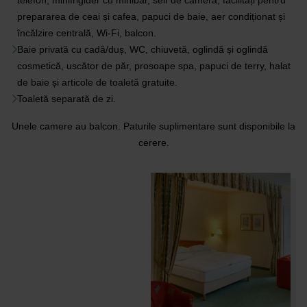
telefon, minifrigider cu minibar, seif de cameră, facilități pentru
prepararea de ceai și cafea, papuci de baie, aer condiționat și
încălzire centrală, Wi-Fi, balcon.
Baie privată cu cadă/duș, WC, chiuvetă, oglindă și oglindă
cosmetică, uscător de păr, prosoape spa, papuci de terry, halat
de baie și articole de toaletă gratuite.
Toaletă separată de zi.
Unele camere au balcon. Paturile suplimentare sunt disponibile la
cerere.