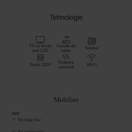
Tehnologie
TV cu ecran
Canale de
Telefon
plat LED
cablu
Încălzire
Soclu 220V
Wi-Fi
centrală
Mobilier
PAT
Pat King Size
Pat suplimentar