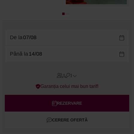
De la
Până la
1
1
Errors?
Garanția celui mai bun tarif!
Camere
#
1
Adulți
REZERVARE
Copii
CERERE OFERTĂ
Adaugă cameră