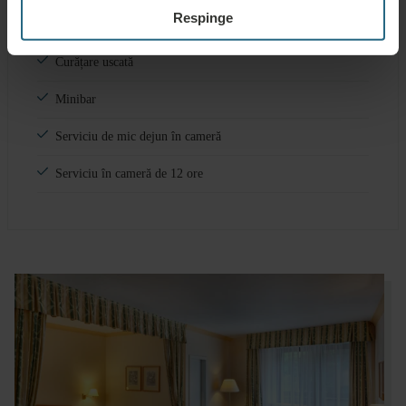
CONTRA COST
Respinge
Serviciu de spălătorie
Curățare uscată
Minibar
Serviciu de mic dejun în cameră
Serviciu în cameră de 12 ore