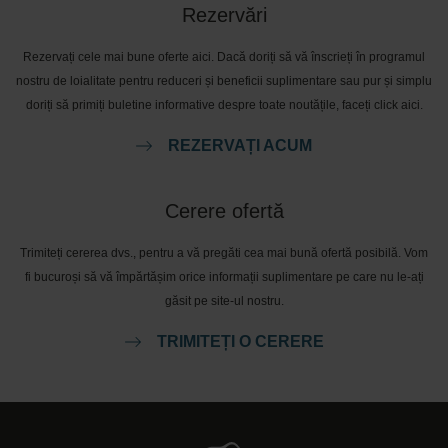
Rezervări
Rezervați cele mai bune oferte aici. Dacă doriți să vă înscrieți în programul
nostru de loialitate pentru reduceri și beneficii suplimentare sau pur și simplu
doriți să primiți buletine informative despre toate noutățile, faceți click aici.
REZERVAȚI ACUM
Cerere ofertă
Trimiteți cererea dvs., pentru a vă pregăti cea mai bună ofertă posibilă. Vom
fi bucuroși să vă împărtășim orice informații suplimentare pe care nu le-ați
găsit pe site-ul nostru.
TRIMITEȚI O CERERE