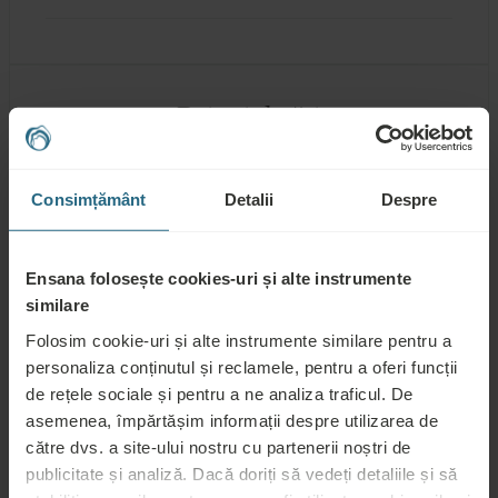
Baie și dotări
Duș sau cadă
Consimțământ
Detalii
Despre
Un lavoar
WC în baie
Ensana folosește cookies-uri și alte instrumente
similare
Oglindă cosmetică
Folosim cookie-uri și alte instrumente similare pentru a
Halat de baie
personaliza conținutul și reclamele, pentru a oferi funcții
de rețele sociale și pentru a ne analiza traficul. De
Papuci de casă
asemenea, împărtășim informații despre utilizarea de
către dvs. a site-ului nostru cu partenerii noștri de
Prosoape pentru Spa & Wellness
publicitate și analiză. Dacă doriți să vedeți detaliile și să
Geantă spa