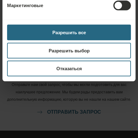
Бронирование
Маркетинговые
Вы можете забронировать наши лучшие предложения здесь. Если вы
хотите присоединиться к нашей программе лояльности и получать
дополнительные скидки, льготы или просто быть в курсе всех последних
Разрешить все
новостей, нажмите здесь.
Разрешить выбор
ЗАБРОНИРОВАТЬ СЕЙЧАС
Отказаться
Запрос
Отправьте нам свой запрос, чтобы мы могли подготовить для вас
наилучшее предложение. Мы будем рады предоставить вам
дополнительную информацию, которую вы не нашли на нашем сайте.
ОТПРАВИТЬ ЗАПРОС