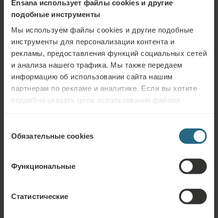
Ensana использует файлы cookies и другие
подобные инструменты
Мы используем файлы cookies и другие подобные
инструменты для персонализации контента и
рекламы, предоставления функций социальных сетей
и анализа нашего трафика. Мы также передаем
информацию об использовании сайта нашим
партнерам по рекламе и аналитике. Если вы хотите
подробно указать цели использования файлов
cookies и других подобных инструментов нажмите
кнопку «Подробнее». Для лучшей работы сайта
Выбор
Задать вопрос
используйте кнопку «Разрешить всё».
Обязательные cookies
согласия
Пожалуйста, свяжитесь с нами по любому вопросу, связанному с
нашими отелями Ensana или услугами. Вопросы и ответы, связанные с
Функциональные
нашей программой лояльности, можно найти здесь.
ЗАДАТЬ ВОПРОС
Статистические