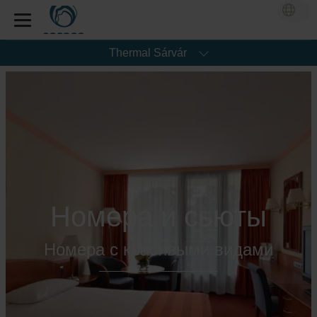
Thermal Sárvár
Номера и сьюты
Номера с красивыми видами