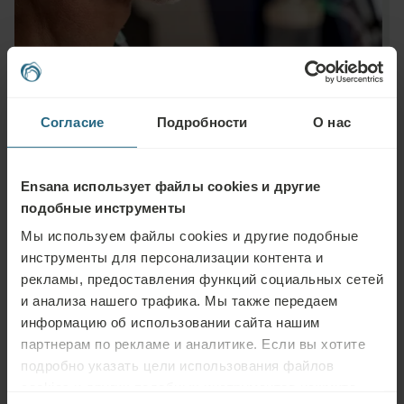
Согласие
Подробности
О нас
Ensana использует файлы cookies и другие
Задать вопрос
подобные инструменты
Мы используем файлы cookies и другие подобные
Пожалуйста, свяжитесь с нами по любому вопросу, связанному с
инструменты для персонализации контента и
нашими отелями Ensana или услугами. Вопросы и ответы, связанные с
рекламы, предоставления функций социальных сетей
нашей программой лояльности, можно найти здесь.
и анализа нашего трафика. Мы также передаем
ЗАДАТЬ ВОПРОС
информацию об использовании сайта нашим
партнерам по рекламе и аналитике. Если вы хотите
подробно указать цели использования файлов
Бронирование
cookies и других подобных инструментов нажмите