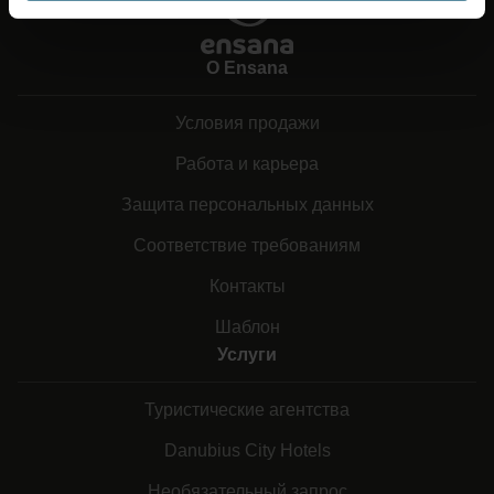
О Ensana
Условия продажи
Работа и карьера
Защита персональных данных
Соответствие требованиям
Контакты
Шаблон
Услуги
Туристические агентства
Danubius City Hotels
Необязательный запрос