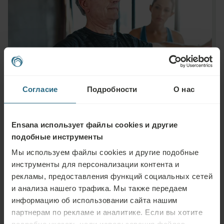
Согласие
Подробности
О нас
Ensana использует файлы cookies и другие
подобные инструменты
Задать вопрос
Мы используем файлы cookies и другие подобные
инструменты для персонализации контента и
Пожалуйста, свяжитесь с нами по любому вопросу, связанному с
рекламы, предоставления функций социальных сетей
нашими отелями Ensana или услугами. Вопросы и ответы, связанные с
и анализа нашего трафика. Мы также передаем
нашей программой лояльности, можно найти здесь.
информацию об использовании сайта нашим
партнерам по рекламе и аналитике. Если вы хотите
ЗАДАТЬ ВОПРОС