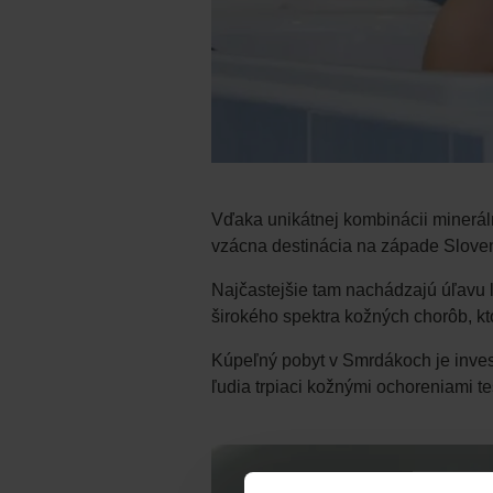
Vďaka unikátnej kombinácii mineráln
vzácna destinácia na západe Sloven
Najčastejšie tam nachádzajú úľavu ľ
širokého spektra kožných chorôb, kt
Kúpeľný pobyt v Smrdákoch je invest
ľudia trpiaci kožnými ochoreniami te