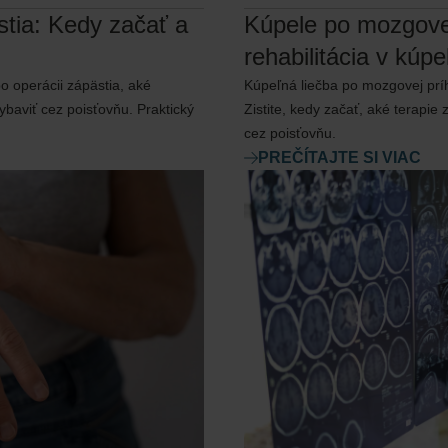
stia: Kedy začať a
Kúpele po mozgove
rehabilitácia v kú
po operácii zápästia, aké
Kúpeľná liečba po mozgovej prí
baviť cez poisťovňu. Praktický
Zistite, kedy začať, aké terapie
cez poisťovňu.
PREČÍTAJTE SI VIAC