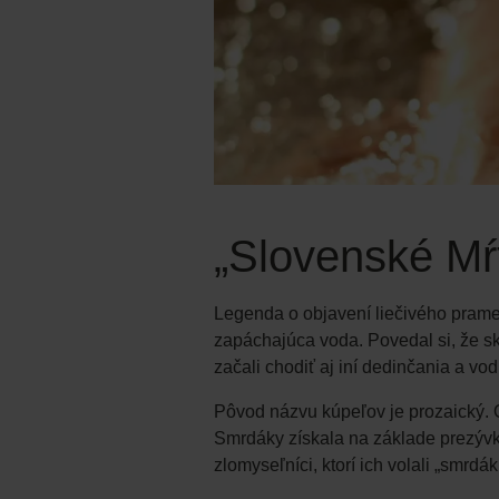
„Slovenské Mŕ
Legenda o objavení liečivého prameň
zapáchajúca voda. Povedal si, že sk
začali chodiť aj iní dedinčania a vo
Pôvod názvu kúpeľov je prozaický. 
Smrdáky získala na základe prezývky,
zlomyseľníci, ktorí ich volali „smrd