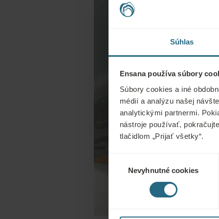
Súhlas
Ensana používa súbory cook
Súbory cookies a iné obdobn
médií a analýzu našej návšte
analytickými partnermi. Poki
nástroje používať, pokračujt
tlačidlom „Prijať všetky“.
Výber
Nevyhnutné cookies
súhlasu