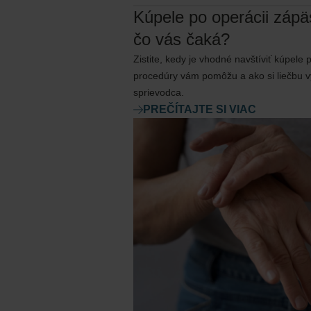
Kúpele po operácii zápä
čo vás čaká?
Zistite, kedy je vhodné navštíviť kúpele 
procedúry vám pomôžu a ako si liečbu vy
sprievodca.
PREČÍTAJTE SI VIAC