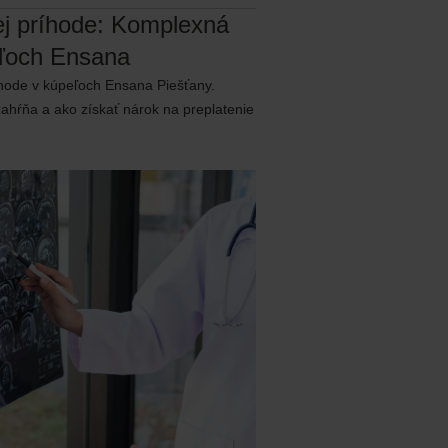
j príhode: Komplexná
peľoch Ensana
hode v kúpeľoch Ensana Piešťany.
 zahŕňa a ako získať nárok na preplatenie