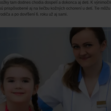
okožky tam dodnes chodia dospelí a dokonca aj deti. K výnimoč
ré sú prispôsobené aj na liečbu kožných ochorení u detí. Tie mô
odiča a po dovŕšení 6. roku už aj sami.