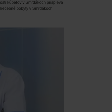
nosti kúpeľov v Smrdákoch prispieva
žu liečebné pobyty v Smrdákoch