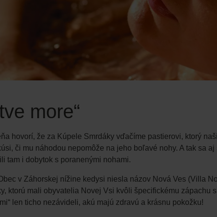
tve more“
a hovorí, že za Kúpele Smrdáky vďačíme pastierovi, ktorý našie
úsi, či mu náhodou nepomôže na jeho boľavé nohy. A tak sa aj 
dili tam i dobytok s poranenými nohami.
Obec v Záhorskej nížine kedysi niesla názov Nová Ves (Villa 
 ktorú mali obyvatelia Novej Vsi kvôli špecifickému zápachu síry 
ákmi“ len ticho nezávideli, akú majú zdravú a krásnu pokožku!