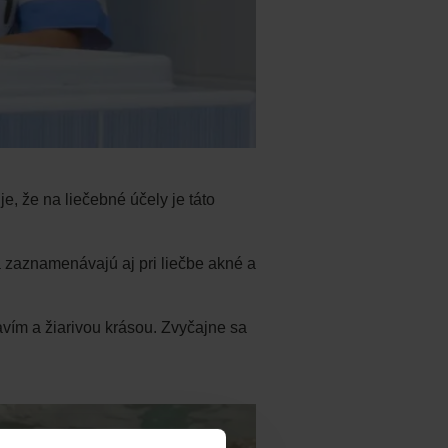
, že na liečebné účely je táto
a zaznamenávajú aj pri liečbe akné a
avím a žiarivou krásou. Zvyčajne sa