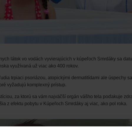
ych látok vo vodách vyvierajúcich v kúpeľoch Smrdáky sa datuje
ska využívaná už viac ako 400 rokov.
udia trpiaci psoriázou, atopickými dermatitídami ale úspechy s
oré vyžadujú komplexný prístup.
íciou, za ktorú sa vám najväčší orgán vášho tela poďakuje zdr
šia z efektu pobytu v Kúpeľoch Smrdáky aj viac, ako pol roka.