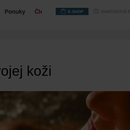
Ponuky
Členstvo
E-SHOP
DARČEKOVÉ 
ojej koži