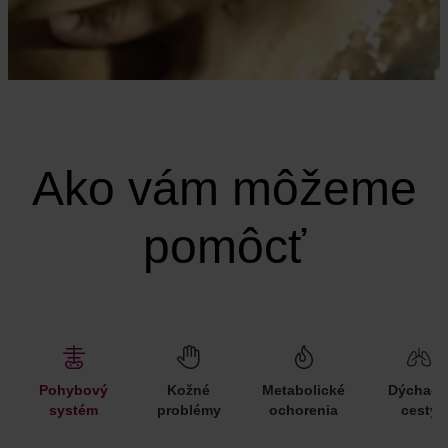
Ako vám môžeme
pomôcť
Pohybový
Kožné
Metabolické
Dýchaci
systém
problémy
ochorenia
cesty