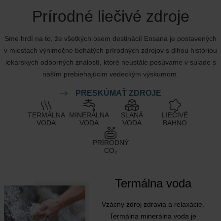
Prírodné liečivé zdroje
Sme hrdí na to, že všetkých osem destinácií Ensana je postavených
v miestach výnimočne bohatých prírodných zdrojov s dlhou históriou
lekárskych odborných znalostí, ktoré neustále posúvame v súlade s
naším prebiehajúcim vedeckým výskumom.
PRESKÚMAŤ ZDROJE
TERMÁLNA
MINERÁLNA
SLANÁ
LIEČIVÉ
VODA
VODA
VODA
BAHNO
PRÍRODNÝ
CO₂
Termálna voda
Vzácny zdroj zdravia a relaxácie.
Termálna minerálna voda je