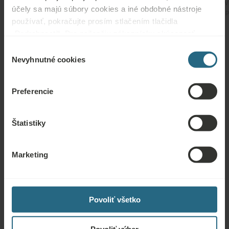
V
čas strávený na miestach výnimočnej prírodnej krásy alebo
účely sa majú súbory cookies a iné obdobné nástroje
p
historickej elegancie
používať, pokračujte prosím stlačením tlačidla
„Podrobnosti“. Pre najlepšiu zákaznícku skúsenosť
pokračujte tlačidlom „Prijať všetky“.
Výber
Nevyhnutné cookies
súhlasu
Preskúmajte naše liečebné
Preferencie
koncepty
Štatistiky
Marketing
Prírodné liečivé zdroje
Povoliť všetko