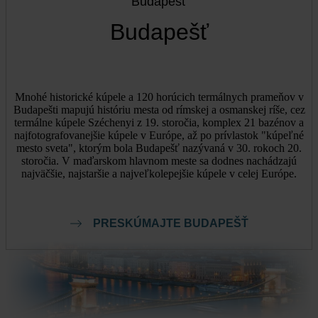
Budapešť
Budapešť
Mnohé historické kúpele a 120 horúcich termálnych prameňov v
Budapešti mapujú históriu mesta od rímskej a osmanskej ríše, cez
termálne kúpele Széchenyi z 19. storočia, komplex 21 bazénov a
najfotografovanejšie kúpele v Európe, až po prívlastok "kúpeľné
mesto sveta", ktorým bola Budapešť nazývaná v 30. rokoch 20.
storočia. V maďarskom hlavnom meste sa dodnes nachádzajú
najväčšie, najstaršie a najveľkolepejšie kúpele v celej Európe.
PRESKÚMAJTE BUDAPEŠŤ