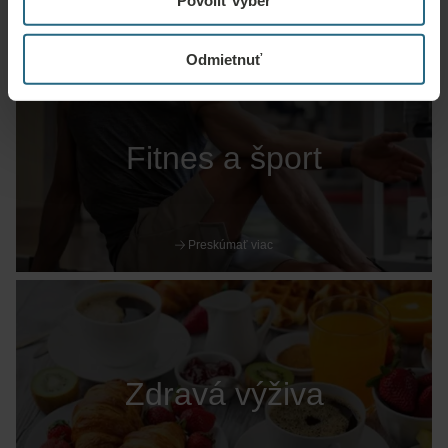
Povoliť výber
Preskúmať viac
Odmietnuť
Fitnes a šport
Preskúmať viac
Zdravá výživa