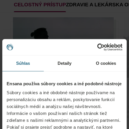
CELOSTNÝ PRÍSTUP
ZDRAVIE A LEKÁRSKA 
Súhlas
Detaily
O cookies
Ensana používa súbory cookies a iné podobné nástroje
Výnimočný celostný prístup k vášmu zdraviu
Súbory cookies a iné obdobné nástroje používame na
personalizáciu obsahu a reklám, poskytovanie funkcií
dôkladná konzultácia – pre účastníkov lekárskeho programu
sociálnych médií a analýzu našej návštevnosti.
individuálna pozornosť počas pobytu
cvičebné programy
Li
Informácie o vašom používaní našich stránok tiež
možnosti na relaxáciu
l
zdieľame s našimi reklamnými a analytickými partnermi.
výživové poradenstvo
Pokiaľ si prajete prejsť podrobne a nastaviť, na ktoré
príjemný pobyt v hoteli