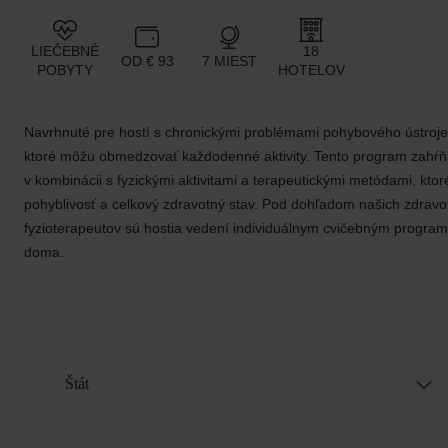
LIEČEBNÉ
18
OD € 93
7 MIEST
POBYTY
HOTELOV
Navrhnuté pre hostí s chronickými problémami pohybového ústroj
ktoré môžu obmedzovať každodenné aktivity. Tento program zahŕňa
v kombinácii s fyzickými aktivitami a terapeutickými metódami, ktor
pohyblivosť a celkový zdravotný stav. Pod dohľadom našich zdravo
fyzioterapeutov sú hostia vedení individuálnym cvičebným progra
doma.
Štát