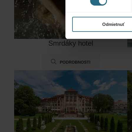
Odmietnuť
Smrdáky hotel
PODROBNOSTI