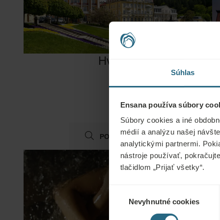
Hvězda
Súhlas
Ensana používa súbory cook
Súbory cookies a iné obdobn
médií a analýzu našej návšte
PODROBNOSTI
analytickými partnermi. Poki
nástroje používať, pokračujt
tlačidlom „Prijať všetky“.
Výber
Nevyhnutné cookies
súhlasu