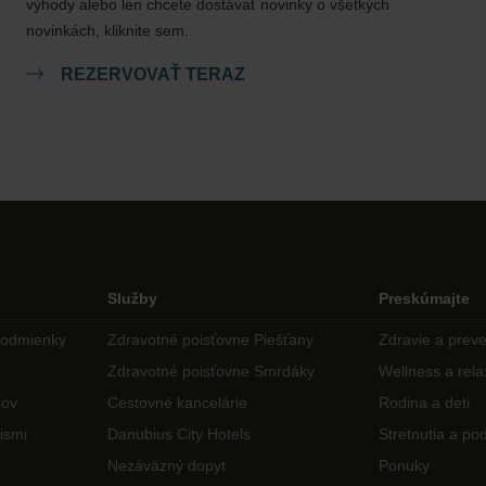
výhody alebo len chcete dostávať novinky o všetkých
novinkách, kliknite sem.
REZERVOVAŤ TERAZ
Služby
Preskúmajte
podmienky
Zdravotné poisťovne Piešťany
Zdravie a prev
Zdravotné poisťovne Smrdáky
Wellness a rela
jov
Cestovné kancelárie
Rodina a deti
ismi
Danubius City Hotels
Stretnutia a pod
Nezáväzný dopyt
Ponuky