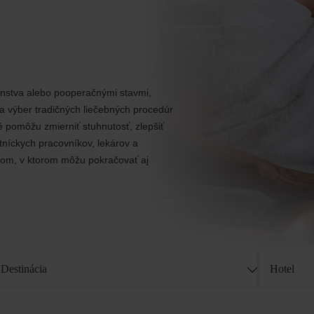
enstva alebo pooperačnými stavmi,
 výber tradičných liečebných procedúr
é pomôžu zmierniť stuhnutosť, zlepšiť
tníckych pracovníkov, lekárov a
mom, v ktorom môžu pokračovať aj
Destinácia
Hotel