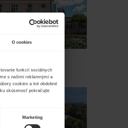
O cookies
Pro Patria
ovanie funkcií sociálnych
ľame s našimi reklamnými a
PODROBNOSTI
 súbory cookies a iné obdobné
ícku skúsenosť pokračujte
Marketing