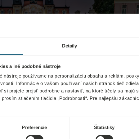
Detaily
ies a iné podobné nástroje
Pacifik
é nástroje používame na personalizáciu obsahu a reklám, poskyt
vnosti. Informácie o vašom používaní našich stránok tiež zdie
PODROBNOSTI
aľ si prajete prejsť podrobne a nastaviť, na ktoré účely sa majú
e prosím stlačením tlačidla „Podrobnosti“. Pre najlepšiu zákazn
Preferencie
Štatistiky