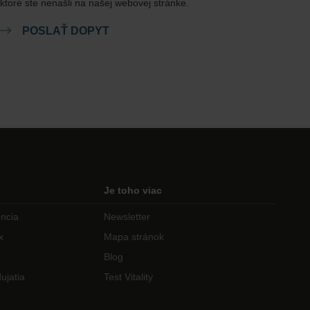
ktoré ste nenašli na našej webovej stránke.
POSLAŤ DOPYT
Je toho viac
encia
Newsletter
x
Mapa stránok
Blog
ujatia
Test Vitality