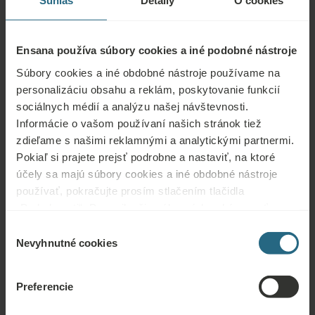
Súhlas
Detaily
O cookies
Romantický pobyt | Wellness procedúry |
Ensana hotels
Ensana používa súbory cookies a iné podobné nástroje
Súbory cookies a iné obdobné nástroje používame na
personalizáciu obsahu a reklám, poskytovanie funkcií
sociálnych médií a analýzu našej návštevnosti.
Informácie o vašom používaní našich stránok tiež
zdieľame s našimi reklamnými a analytickými partnermi.
Pokiaľ si prajete prejsť podrobne a nastaviť, na ktoré
účely sa majú súbory cookies a iné obdobné nástroje
používať, pokračujte prosím stlačením tlačidla
PRESKÚMAJTE
„Podrobnosti“. Pre najlepšiu zákaznícku skúsenosť
pokračujte tlačidlom „Prijať všetky“.
Výber
Wellness pobyt
Nevyhnutné cookies
súhlasu
Preferencie