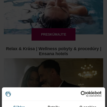
PRESKÚMAJTE
Relax & Krása | Wellness pobyty & procedúry |
Ensana hotels
PRESKÚMAJTE