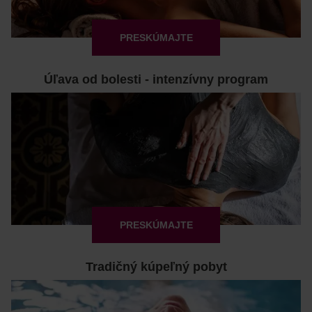
PRESKÚMAJTE
Úľava od bolesti - intenzívny program
PRESKÚMAJTE
Tradičný kúpeľný pobyt