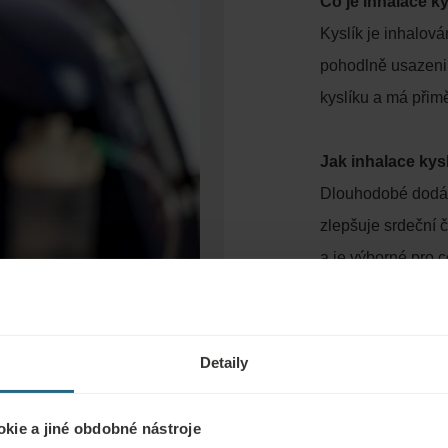
Co je inhalace k
Kyslík je inhalov
pohodlně usazeni 
kyslíku a má přim
Jak inhalace ky
Dlouhodobé dodává
zlepšuje srdeční č
a je výborné pro 
Detaily
kie a jiné obdobné nástroje