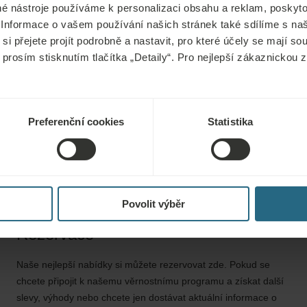
é nástroje používáme k personalizaci obsahu a reklam, poskyto
 Informace o vašem používání našich stránek také sdílíme s na
si přejete projít podrobně a nastavit, pro které účely se mají s
 antioxidační nápoj podávaný na začátku procedury. Vyvážená kom
 prosím stisknutím tlačítka „Detaily“. Pro nejlepší zákaznickou
tárnutí. Antioxidační nápoj se doporučuje pít v obdobích zvýšen
Preferenční cookies
Statistika
Povolit výběr
Rezervace
Naše nejlepší nabídky si můžete rezervovat zde. Pokud se
chcete připojit k našemu věrnostnímu programu a získat další
slevy, výhody nebo chcete jen dostávat aktuální informace o