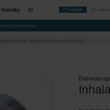
Nabídky
Členství
E-SHOP
DÁRKO
i
Galerie
Časté dotazy
EBNÉ PROCEDURY
BALNEOTERAPIE
INHALACE KYSLÍKU
Balneoterap
Inhal