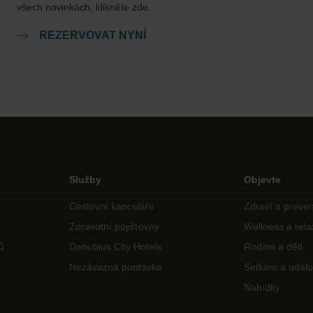
všech novinkách, klikněte zde.
REZERVOVAT NYNÍ
Služby
Objevte
Cestovní kanceláře
Zdraví a preve
Zdravotní pojišťovny
Wellness a rel
ů
Danubius City Hotels
Rodina a děti
Nezávazná poptávka
Setkání a událo
Nabídky