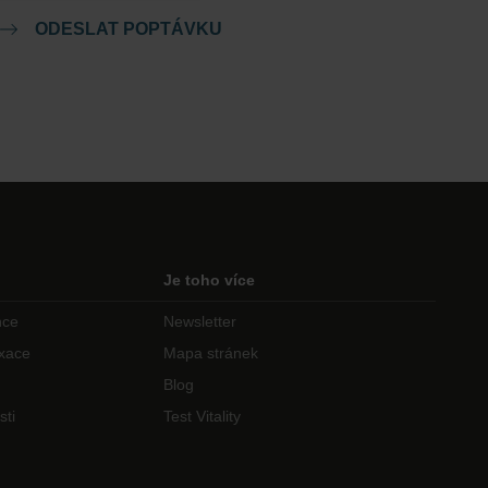
ODESLAT POPTÁVKU
Je toho více
nce
Newsletter
axace
Mapa stránek
Blog
sti
Test Vitality