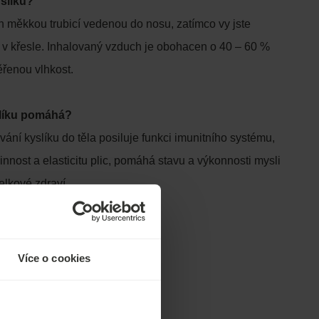
yslíku?
án měkkou trubicí vedenou do nosu, zatímco vy jste
v křesle. Inhalovaný vzduch je obohacen o 40 – 60 %
ěřenou vlhkost.
slíku pomáhá?
ní kyslíku do těla posiluje funkci imunitního systému,
innost a elasticitu plic, pomáhá stavu a výkonnosti mysli
celkové zdraví.
Více o cookies