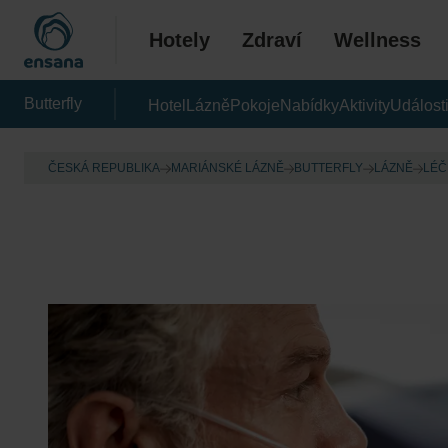
Hotely
Zdraví
Wellness
Butterfly
Hotel
Lázně
Pokoje
Nabídky
Aktivity
Událost
ČESKÁ REPUBLIKA
MARIÁNSKÉ LÁZNĚ
BUTTERFLY
LÁZNĚ
LÉČ