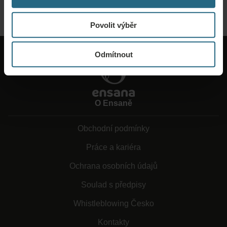
ODESLAT POPTÁVKU
Povolit výběr
Odmítnout
O Ensaně
Obchodní podmínky
Práce a kariéra
Ochrana osobních údajů
Soulad s předpisy
Whistleblowing Česko
Kontakty