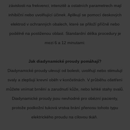
závislosti na frekvenci, intenzitě a ostatních parametrech mají
inhibiční nebo uvolňující účinek. Aplikují se pomocí deskových
elektrod v ochranných obalech, které se přiloží příčně nebo
podélně na postiženou oblast. Standardní délka procedury je
mezi 6 a 12 minutami.
Jak diadynamické proudy pomáhají?
Diadynamické proudy ulevují od bolesti, uvolňují nebo stimulují
svaly a zlepšují krevní oběh v končetinách. V průběhu ošetření
můžete vnímat brnění a zarudnutí kůže, nebo lehké stahy svalů.
Diadynamické proudy jsou nevhodné pro obézní pacienty,
protože podkožní tuková vrstva brání přenosu tohoto typu
elektrického proudu na cílovou tkáň.