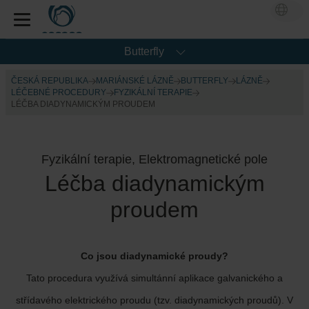
Butterfly
ČESKÁ REPUBLIKA
MARIÁNSKÉ LÁZNĚ
BUTTERFLY
LÁZNĚ
LÉČEBNÉ PROCEDURY
FYZIKÁLNÍ TERAPIE
LÉČBA DIADYNAMICKÝM PROUDEM
Fyzikální terapie, Elektromagnetické pole
Léčba diadynamickým
proudem
Co jsou diadynamické proudy?
Tato procedura využívá simultánní aplikace galvanického a
střídavého elektrického proudu (tzv. diadynamických proudů). V