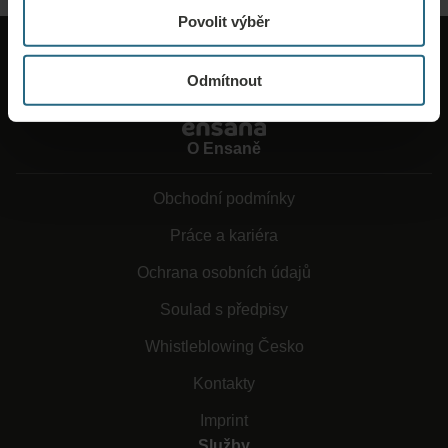
Povolit výběr
Odmítnout
O Ensaně
Obchodní podmínky
Práce a kariéra
Ochrana osobních údajů
Soulad s předpisy
Whistleblowing Česko
Kontakty
Imprint
Služby