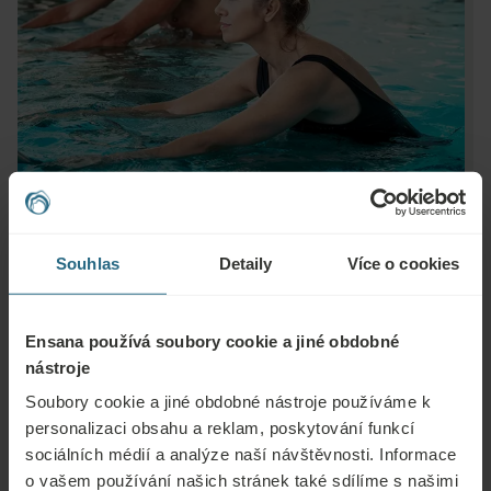
Souhlas
Detaily
Více o cookies
Ensana používá soubory cookie a jiné obdobné
Otázky
nástroje
Soubory cookie a jiné obdobné nástroje používáme k
Obraťte se na nás s jakýmikoli dotazy ohledně našich hotelů Ensana nebo
personalizaci obsahu a reklam, poskytování funkcí
služeb. Otázky a odpovědi týkající se našeho věrnostního programu
sociálních médií a analýze naší návštěvnosti. Informace
naleznete zde.
o vašem používání našich stránek také sdílíme s našimi