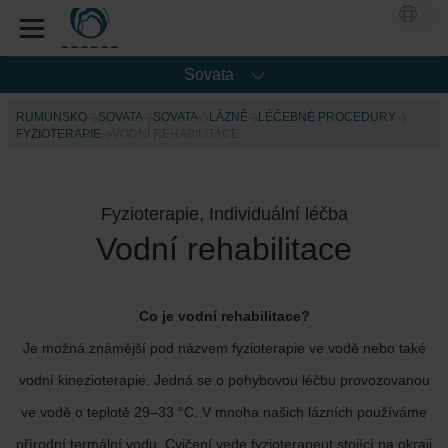
Sovata
RUMUNSKO
SOVATA
SOVATA
LÁZNĚ
LÉČEBNÉ PROCEDURY
FYZIOTERAPIE
VODNÍ REHABILITACE
Fyzioterapie, Individuální léčba
Vodní rehabilitace
Co je vodní rehabilitace?
Je možná známější pod názvem fyzioterapie ve vodě nebo také
vodní kinezioterapie. Jedná se o pohybovou léčbu provozovanou
ve vodě o teplotě 29–33 °C. V mnoha našich lázních používáme
přírodní termální vodu. Cvičení vede fyzioterapeut stojící na okraji