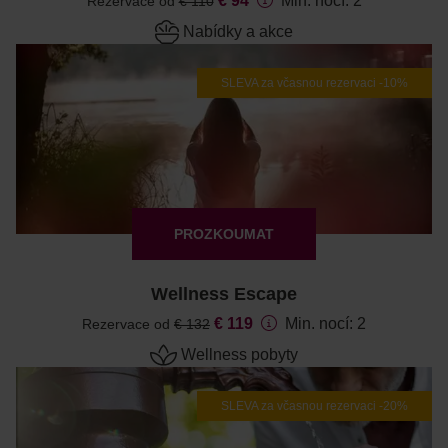
€ 94
Min. nocí: 2
Rezervace od
€ 110
Nabídky a akce
SLEVA za včasnou rezervaci -10%
PROZKOUMAT
Wellness Escape
€ 119
Min. nocí: 2
Rezervace od
€ 132
Wellness pobyty
SLEVA za včasnou rezervaci -20%