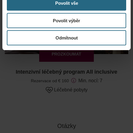
Povolit vše
Povolit výběr
Odmítnout
PROZKOUMAT
Intenzivní léčebný program All inclusive
Min. nocí: 7
Rezervace od € 160
Léčebné pobyty
Otázky