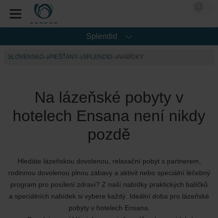
Splendid
SLOVENSKO
PIEŠŤANY
SPLENDID
NABÍDKY
Na lázeňské pobyty v
hotelech Ensana není nikdy
pozdě
Hledáte lázeňskou dovolenou, relaxační pobyt s partnerem,
rodinnou dovolenou plnou zábavy a aktivit nebo speciální léčebný
program pro posílení zdraví? Z naší nabídky praktických balíčků
a speciálních nabídek si vybere každý. Ideální doba pro lázeňské
pobyty v hotelech Ensana.