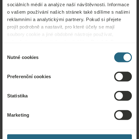
sociálních médií a analýze naší návštěvnosti. Informace
o vašem používání našich stránek také sdílíme s našimi
Tradiční lázeňský pobyt All inclusive
reklamními a analytickými partnery. Pokud si přejete
€ 123
Min. nocí: 5
Rezervace od
€ 145
projít podrobně a nastavit, pro které účely se mají
Léčebné pobyty
soubory cookie a jiné obdobné nástroje používat,
pokračujte prosím stisknutím tlačítka „Detaily“. Pro
nejlepší zákaznickou zkušenost pokračujte tlačítkem
Výběr
„Povolit vše“.
Nutné cookies
souhlasu
Preferenční cookies
PROZKOUMAT
Statistika
Essential Spa
Marketing
Min. nocí: 5
Rezervace od € 135
Léčebné pobyty