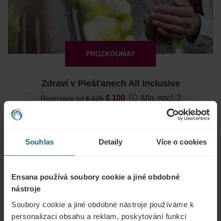
PROZKOUMAT
Zdraví v Piešťanech All inclusive
€ 100
Min. nocí: 2
Rezervace od
€ 125
Léčebné pobyty
SLEVA za včasnou rezervaci -15%
Souhlas
Detaily
Více o cookies
Ensana používá soubory cookie a jiné obdobné
nástroje
Soubory cookie a jiné obdobné nástroje používáme k
PROZKOUMAT
personalizaci obsahu a reklam, poskytování funkcí