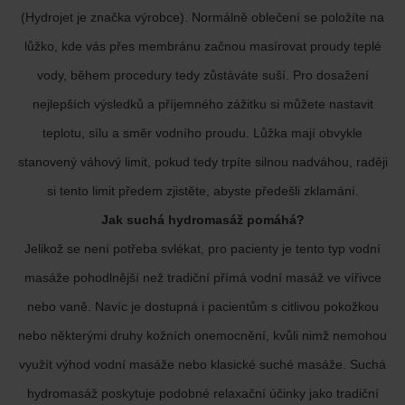
(Hydrojet je značka výrobce). Normálně oblečení se položíte na
lůžko, kde vás přes membránu začnou masírovat proudy teplé
vody, během procedury tedy zůstáváte suší. Pro dosažení
nejlepších výsledků a příjemného zážitku si můžete nastavit
teplotu, sílu a směr vodního proudu. Lůžka mají obvykle
stanovený váhový limit, pokud tedy trpíte silnou nadváhou, raději
si tento limit předem zjistěte, abyste předešli zklamání.
Jak suchá hydromasáž pomáhá?
Jelikož se není potřeba svlékat, pro pacienty je tento typ vodní
masáže pohodlnější než tradiční přímá vodní masáž ve vířivce
nebo vaně. Navíc je dostupná i pacientům s citlivou pokožkou
nebo některými druhy kožních onemocnění, kvůli nimž nemohou
využít výhod vodní masáže nebo klasické suché masáže. Suchá
hydromasáž poskytuje podobné relaxační účinky jako tradiční