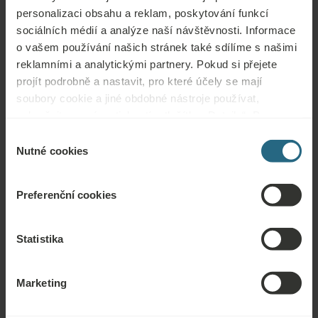
personalizaci obsahu a reklam, poskytování funkcí
Otázky
sociálních médií a analýze naší návštěvnosti. Informace
o vašem používání našich stránek také sdílíme s našimi
Obraťte se na nás s jakýmikoli dotazy ohledně našich hotelů Ensana nebo
reklamními a analytickými partnery. Pokud si přejete
služeb. Otázky a odpovědi týkající se našeho věrnostního programu
projít podrobně a nastavit, pro které účely se mají
naleznete zde.
soubory cookie a jiné obdobné nástroje používat,
pokračujte prosím stisknutím tlačítka „Detaily“. Pro
ZEPTAT SE
nejlepší zákaznickou zkušenost pokračujte tlačítkem
Výběr
„Povolit vše“.
Nutné cookies
souhlasu
Rezervace
Naše nejlepší nabídky si můžete rezervovat zde. Pokud se chcete připojit k
Preferenční cookies
našemu věrnostnímu programu a získat další slevy, výhody nebo chcete jen
dostávat aktuální informace o všech novinkách, klikněte zde.
Statistika
REZERVOVAT NYNÍ
Marketing
Poptávky