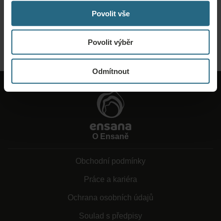
možnou nabídku. Rádi vám poskytneme další informace, které jste na našich
Povolit vše
webových stránkách nenašli.
ODESLAT POPTÁVKU
Povolit výběr
Odmítnout
O Ensaně
Obchodní podmínky
Práce a kariéra
Ochrana osobních údajů
Soulad s předpisy