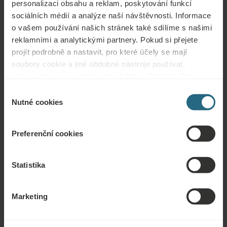
personalizaci obsahu a reklam, poskytování funkcí
Otázky
sociálních médií a analýze naší návštěvnosti. Informace
Obraťte se na nás s jakýmikoli dotazy ohledně našich hotelů Ensana nebo
o vašem používání našich stránek také sdílíme s našimi
služeb. Otázky a odpovědi týkající se našeho věrnostního programu
reklamními a analytickými partnery. Pokud si přejete
naleznete zde.
projít podrobně a nastavit, pro které účely se mají
soubory cookie a jiné obdobné nástroje používat,
ZEPTAT SE
pokračujte prosím stisknutím tlačítka „Detaily“. Pro
nejlepší zákaznickou zkušenost pokračujte tlačítkem
Výběr
„Povolit vše“.
Nutné cookies
Rezervace
souhlasu
Naše nejlepší nabídky si můžete rezervovat zde. Pokud se chcete připojit k
Preferenční cookies
našemu věrnostnímu programu a získat další slevy, výhody nebo chcete jen
dostávat aktuální informace o všech novinkách, klikněte zde.
Statistika
REZERVOVAT NYNÍ
Marketing
Poptávky
Zašlete nám svou poptávku, abychom pro vás mohli připravit nejlepší