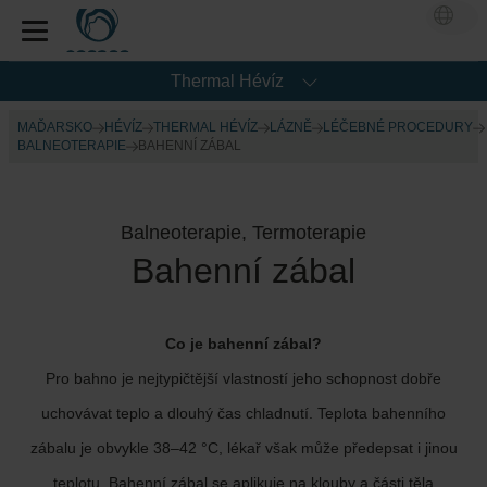
Thermal Hévíz
MAĎARSKO
HÉVÍZ
THERMAL HÉVÍZ
LÁZNĚ
LÉČEBNÉ PROCEDURY
BALNEOTERAPIE
BAHENNÍ ZÁBAL
Balneoterapie, Termoterapie
Bahenní zábal
Co je bahenní zábal?
Pro bahno je nejtypičtější vlastností jeho schopnost dobře
uchovávat teplo a dlouhý čas chladnutí. Teplota bahenního
zábalu je obvykle 38–42 °C, lékař však může předepsat i jinou
teplotu. Bahenní zábal se aplikuje na klouby a části těla