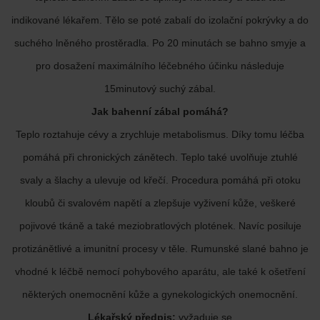
indikované lékařem. Tělo se poté zabalí do izolační pokrývky a do
suchého lněného prostěradla. Po 20 minutách se bahno smyje a
pro dosažení maximálního léčebného účinku následuje
15minutový suchý zábal.
Jak bahenní zábal pomáhá?
Teplo roztahuje cévy a zrychluje metabolismus. Díky tomu léčba
pomáhá při chronických zánětech. Teplo také uvolňuje ztuhlé
svaly a šlachy a ulevuje od křečí. Procedura pomáhá při otoku
kloubů či svalovém napětí a zlepšuje vyživení kůže, veškeré
pojivové tkáně a také meziobratlových plotének. Navíc posiluje
protizánětlivé a imunitní procesy v těle. Rumunské slané bahno je
vhodné k léčbě nemocí pohybového aparátu, ale také k ošetření
některých onemocnění kůže a gynekologických onemocnění.
Lékařský předpis:
vyžaduje se