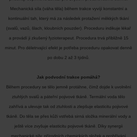
Mechanická síla (váha těla) během trakce vyvíjí konstantní a
kontinuální tah, který má za následek protažení měkkých tkání
(svalů, vazů, šlach, kloubních pouzder). Proceduru indikuje lékař
a provádí ji zkušený fyzioterapeut. Procedura trvá přibližně 15
minut. Pro déletrvající efekt je potřeba proceduru opakovat denně
po dobu 2 až 3 týdnů.
Jak podvodní trakce pomáhá?
Během procedury se tělo jemně protáhne, čímž dojde k uvolnění
ztuhlých svalů a páteřní pojivové tkáně. Termální voda tělo
zahřívá a ulevuje tak od ztuhlosti a zlepšuje elasticitu pojivové
tkáně. Do těla se přes kůži vstřebá sirná složka minerální vody a
ještě více zvyšuje elasticitu pojivové tkáně. Díky synergii
mechanické síly, přírodních chemických složek a prohřívání