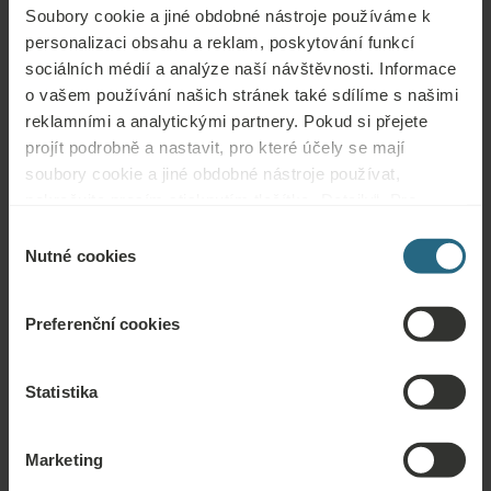
Soubory cookie a jiné obdobné nástroje používáme k
personalizaci obsahu a reklam, poskytování funkcí
sociálních médií a analýze naší návštěvnosti. Informace
Otázky
o vašem používání našich stránek také sdílíme s našimi
reklamními a analytickými partnery. Pokud si přejete
Obraťte se na nás s jakýmikoli dotazy ohledně našich hotelů Ensana nebo
projít podrobně a nastavit, pro které účely se mají
služeb. Otázky a odpovědi týkající se našeho věrnostního programu
soubory cookie a jiné obdobné nástroje používat,
naleznete zde.
pokračujte prosím stisknutím tlačítka „Detaily“. Pro
ZEPTAT SE
nejlepší zákaznickou zkušenost pokračujte tlačítkem
Výběr
„Povolit vše“.
Nutné cookies
souhlasu
Rezervace
Preferenční cookies
Naše nejlepší nabídky si můžete rezervovat zde. Pokud se chcete připojit k
našemu věrnostnímu programu a získat další slevy, výhody nebo chcete jen
Statistika
dostávat aktuální informace o všech novinkách, klikněte zde.
REZERVOVAT NYNÍ
Marketing