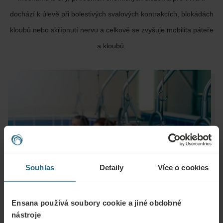
dochází k úlevě při bolestivých svalových kontrakcích, blokádách
kloubů nebo skřípnutí nervu a celkově se zvyšuje mobilita páteře
a kloubů.
Souhlas
Detaily
Více o cookies
Ensana používá soubory cookie a jiné obdobné
nástroje