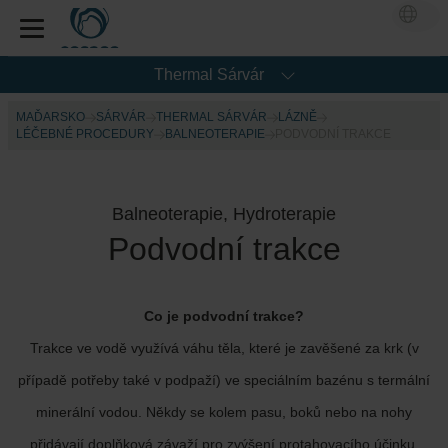
Thermal Sárvár
MAĎARSKO
SÁRVÁR
THERMAL SÁRVÁR
LÁZNĚ
LÉČEBNÉ PROCEDURY
BALNEOTERAPIE
PODVODNÍ TRAKCE
Balneoterapie, Hydroterapie
Podvodní trakce
Co je podvodní trakce?
Trakce ve vodě využívá váhu těla, které je zavěšené za krk (v
případě potřeby také v podpaží) ve speciálním bazénu s termální
minerální vodou. Někdy se kolem pasu, boků nebo na nohy
přidávají doplňková závaží pro zvýšení protahovacího účinku.