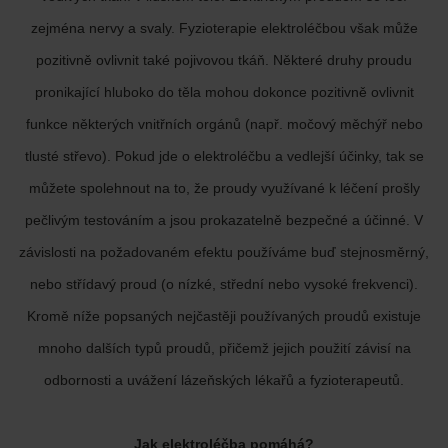
zejména nervy a svaly. Fyzioterapie elektroléčbou však může
pozitivně ovlivnit také pojivovou tkáň. Některé druhy proudu
pronikající hluboko do těla mohou dokonce pozitivně ovlivnit
funkce některých vnitřních orgánů (např. močový měchýř nebo
tlusté střevo). Pokud jde o elektroléčbu a vedlejší účinky, tak se
můžete spolehnout na to, že proudy využívané k léčení prošly
pečlivým testováním a jsou prokazatelně bezpečné a účinné. V
závislosti na požadovaném efektu používáme buď stejnosměrný,
nebo střídavý proud (o nízké, střední nebo vysoké frekvenci).
Kromě níže popsaných nejčastěji používaných proudů existuje
mnoho dalších typů proudů, přičemž jejich použití závisí na
odbornosti a uvážení lázeňských lékařů a fyzioterapeutů.
Jak elektroléčba pomáhá?