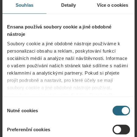
Souhlas
Detaily
Více o cookies
Ensana používá soubory cookie a jiné obdobné
nástroje
Soubory cookie a jiné obdobné nástroje používáme k
personalizaci obsahu a reklam, poskytování funkcí
sociálních médií a analýze naší návštěvnosti. Informace
o vašem používání našich stránek také sdílíme s našimi
reklamními a analytickými partnery. Pokud si přejete
projít podrobně a nastavit, pro které účely se mají
soubory cookie a jiné obdobné nástroje používat,
pokračujte prosím stisknutím tlačítka „Detaily“. Pro
Otázky
nejlepší zákaznickou zkušenost pokračujte tlačítkem
Výběr
„Povolit vše“.
Nutné cookies
souhlasu
Obraťte se na nás s jakýmikoli dotazy ohledně našich hotelů Ensana nebo
služeb. Otázky a odpovědi týkající se našeho věrnostního programu
naleznete zde.
Preferenční cookies