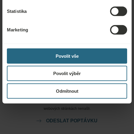
ZEPTAT SE
Statistika
Rezervace
Marketing
Naše nejlepší nabídky si můžete rezervovat zde. Pokud se chcete připojit k
našemu věrnostnímu programu a získat další slevy, výhody nebo chcete jen
dostávat aktuální informace o všech novinkách, klikněte zde.
Povolit vše
REZERVOVAT NYNÍ
Povolit výběr
Poptávky
Odmítnout
Zašlete nám svou poptávku, abychom pro vás mohli připravit nejlepší
možnou nabídku. Rádi vám poskytneme další informace, které jste na našich
webových stránkách nenašli.
ODESLAT POPTÁVKU