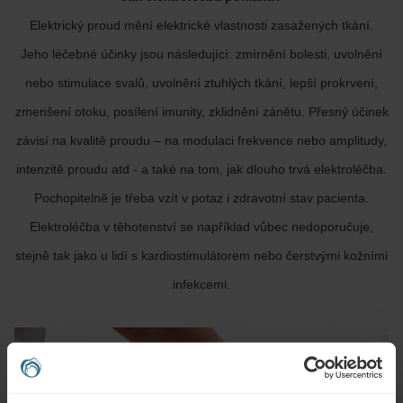
Elektrický proud mění elektrické vlastnosti zasažených tkání.
Jeho léčebné účinky jsou následující: zmírnění bolesti, uvolnění
nebo stimulace svalů, uvolnění ztuhlých tkání, lepší prokrvení,
zmenšení otoku, posílení imunity, zklidnění zánětu. Přesný účinek
závisí na kvalitě proudu – na modulaci frekvence nebo amplitudy,
intenzitě proudu atd - a také na tom, jak dlouho trvá elektroléčba.
Pochopitelně je třeba vzít v potaz i zdravotní stav pacienta.
Elektroléčba v těhotenství se například vůbec nedoporučuje,
stejně tak jako u lidí s kardiostimulátorem nebo čerstvými kožními
infekcemi.