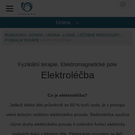
Ursina
RUMUNSKO
SOVATA
URSINA
LÁZNĚ
LÉČEBNÉ PROCEDURY
FYZIKÁLNÍ TERAPIE
ELEKTROLÉČBA
Fyzikální terapie, Elektromagnetické pole
Elektroléčba
Co je elektroléčba?
Jelikož lidské tělo průměrně ze 60 % tvoří voda, je z principu
velmi dobrým vodičem elektrického proudu. Elektroléčba využívá
různé druhy elektrického proudu k ovlivnění funkcí elektricky
vodivých tkání v lidském těle. Elektrickým proudem se léčí